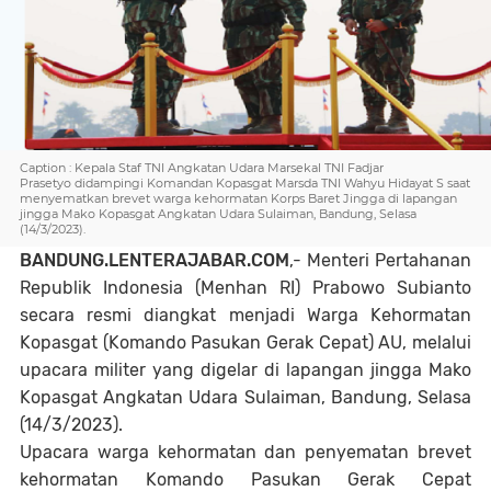
Caption : Kepala Staf TNI Angkatan Udara Marsekal TNI Fadjar
Prasetyo didampingi Komandan Kopasgat Marsda TNI Wahyu Hidayat S saat
menyematkan brevet warga kehormatan Korps Baret Jingga di lapangan
jingga Mako Kopasgat Angkatan Udara Sulaiman, Bandung, Selasa
(14/3/2023).
BANDUNG.LENTERAJABAR.COM
,- Menteri Pertahanan
Republik Indonesia (Menhan RI) Prabowo Subianto
secara resmi diangkat menjadi Warga Kehormatan
Kopasgat (Komando Pasukan Gerak Cepat) AU, melalui
upacara militer yang digelar di lapangan jingga Mako
Kopasgat Angkatan Udara Sulaiman, Bandung, Selasa
(14/3/2023).
Upacara warga kehormatan dan penyematan brevet
kehormatan Komando Pasukan Gerak Cepat