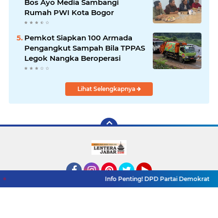
Bos Ayo Media Sambangi
Rumah PWI Kota Bogor
Pemkot Siapkan 100 Armada
Pengangkut Sampah Bila TPPAS
Legok Nangka Beroperasi
Lihat Selengkapnya
Info Penting! DPD Partai Demokrat Provinsi Jawa Ba
Facebook
Instagram
Pinterest
Twitter
YouTube
Redaksi
Pasang Iklan
Pedoman Media Siber
Copyright ©
2026 LenteraJabar.com