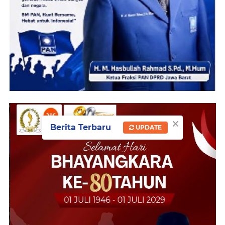
×
Berita Terbaru
UPDATE