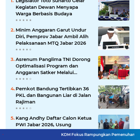
Legislator Toto Suharto Gelar
Kegiatan Dewan Menyapa
Warga Berbasis Budaya
Minim Anggaran Garut Undur
Diri, Pemprov Jabar Ambil Alih
Pelaksanaan MTQ Jabar 2026
Asrenum Panglima TNI Dorong
Optimalisasi Program dan
Anggaran Satker Melalui
Evaluasi Kinerja
Pemkot Bandung Tertibkan 36
PKL dan Bangunan Liar di Jalan
Rajiman
Kang Andhy Daftar Calon Ketua
PWI Jabar 2026, Usung
Program Kesejahteraan
KDM Fokus Rampungkan Pemenuhan Layanan Dasar dan 
Wartawan hingga Peluang Kerja