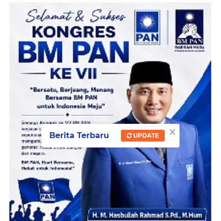
×
Berita Terbaru
UPDATE