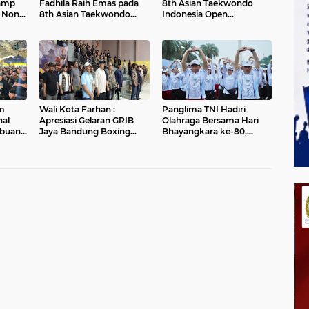
amp
Fadhila Raih Emas pada
8th Asian Taekwondo
n Non-
8th Asian Taekwondo
Indonesia Open
Indonesia Open
Championship 2026
Championship 2026
um
Wali Kota Farhan :
Panglima TNI Hadiri
nal
Apresiasi Gelaran GRIB
Olahraga Bersama Hari
ibuan
Jaya Bandung Boxing
Bhayangkara ke-80,
kan
Camp 2026
Perkuat Soliditas TNI-
Polri