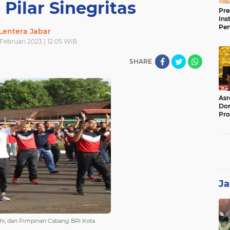
Pilar Sinegritas
Pre
Ins
Pe
Lentera Jabar
Pem
 Februari 2023 | 12:05 WIB
Jag
BB
SHARE
Asr
Dor
Pro
Sat
Kin
Ja
hi, dan Pimpinan Cabang BRI Kota