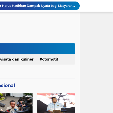
DPRD dan Gubernur Jawa Barat Menyepakati Rancangan KUA-PPAS APBD Tahun Anggaran 2027
Pemkot Siapkan 100 Armada Pengangkut Sampah Bila TPPAS Legok Nangka Beroperasi
Serda Muhammad Raihan Fadhila Raih Emas pada 8th Asian Taekwondo Indonesia Open Championship 2026
Presiden Prabowo Instruksikan Percepatan Penanganan Pemadaman Listrik & Jaga Stabilitas Harga BBM
BAZNAS Jabar Salurkan Program Berbagi Daging dari Zakat Pengguna BRImo untuk Masyarakat Desa Ciririp Purwakarta
Lembaga Pengembangan Tilawatil Quran Apresiasi Keputusan Pemprov Jabar Selenggarakan Langsung MTQ Jabar
Wakil Panglima TNI Buka 8th Asian Taekwondo Indonesia Open Championship 2026
Kanwil HAM Jabar Kawal Proses Hukum, Kasus Pembunuhan Satpam Jatiluhur
KDM Fokus Rampungkan Pemenuhan Layanan Dasar dan Konektivitas Wilayah pada 2027
wisata dan kuliner
otomotif
Menaker: ASN Kemnaker Harus Hadirkan Dampak Nyata bagi Masyarakat
sional