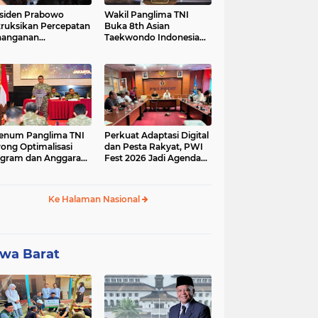
siden Prabowo
Wakil Panglima TNI
truksikan Percepatan
Buka 8th Asian
nanganan
Taekwondo Indonesia
adaman Listrik &
Open Championship
a Stabilitas Harga
2026
M
enum Panglima TNI
Perkuat Adaptasi Digital
ong Optimalisasi
dan Pesta Rakyat, PWI
gram dan Anggaran
Fest 2026 Jadi Agenda
ker Melalui Evaluasi
Tetap PWI Pusat
erja
Ke Halaman Nasional
wa Barat