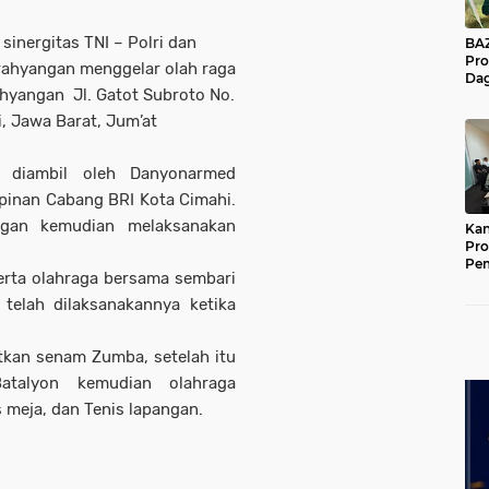
 sinergitas TNI – Polri dan
BAZNA
Pro
rahyangan menggelar olah raga
Dag
hyangan Jl. Gatot Subroto No.
Pe
Mas
i, Jawa Barat, Jum’at
Pur
g diambil oleh Danyonarmed
pinan Cabang BRI Kota Cimahi.
ngan kemudian melaksanakan
Kan
Pro
Pe
erta olahraga bersama sembari
Jat
telah dilaksanakannya ketika
tkan senam Zumba, setelah itu
Batalyon kemudian olahraga
s meja, dan Tenis lapangan.