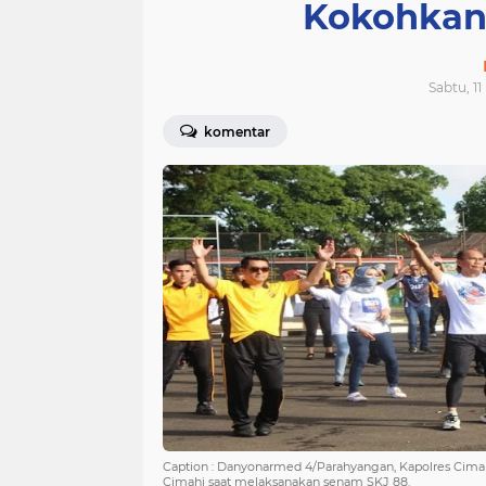
Kokohkan 
Sabtu, 11
komentar
Caption : Danyonarmed 4/Parahyangan, Kapolres Cima
Cimahi saat melaksanakan senam SKJ 88.