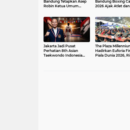
Bandung Tetapkan Asep
Bandung Boxing C
Robin Ketua Umum
2026 Ajak Atlet da
Periode 2026–2030
Atlet Tampil di GOR
Pajajaran
Jakarta Jadi Pusat
The Plaza Millenni
Perhatian 8th Asian
Hadirkan Euforia Fi
Taekwondo Indonesia
Piala Dunia 2026, R
Open 2026 Siap Di Gelar
Pengunjung Ramai
Nobar Argentina vs
Spanyol