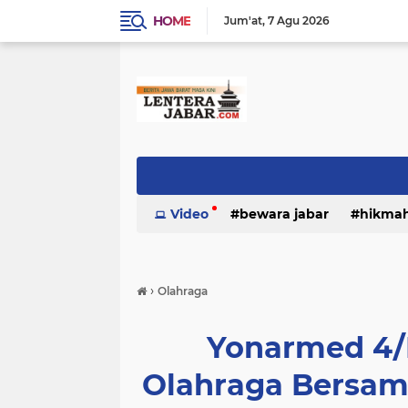
HOME
Jum'at
7 Agu 2026
Video
bewara jabar
hikma
›
Olahraga
Yonarmed 4/
Olahraga Bersam