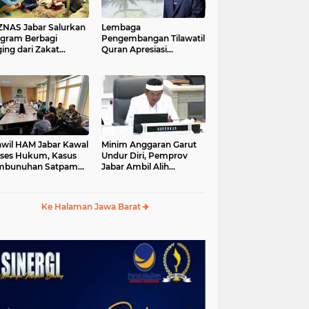
S Jabar Salurkan
Lembaga
gram Berbagi
Pengembangan Tilawatil
ing dari Zakat
Quran Apresiasi
ngguna BRImo untuk
Keputusan Pemprov
yarakat Desa Ciririp
Jabar Selenggarakan
wakarta
Langsung MTQ Jabar
wil HAM Jabar Kawal
Minim Anggaran Garut
ses Hukum, Kasus
Undur Diri, Pemprov
mbunuhan Satpam
Jabar Ambil Alih
iluhur
Pelaksanaan MTQ Jabar
2026
Ke Halaman Jawa Barat