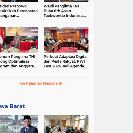
siden Prabowo
Wakil Panglima TNI
truksikan Percepatan
Buka 8th Asian
nanganan
Taekwondo Indonesia
adaman Listrik &
Open Championship
a Stabilitas Harga
2026
M
enum Panglima TNI
Perkuat Adaptasi Digital
ong Optimalisasi
dan Pesta Rakyat, PWI
gram dan Anggaran
Fest 2026 Jadi Agenda
ker Melalui Evaluasi
Tetap PWI Pusat
erja
Ke Halaman Nasional
wa Barat