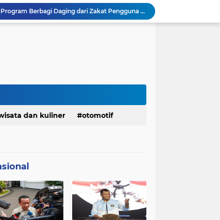
BAZNAS Jabar Salurkan Program Berbagi Daging dari Zakat Pengguna BRImo untuk Masyarakat Desa Ciririp Purwakarta
Lembaga Pengembangan Tilawatil Quran Apresiasi Keputusan Pemprov Jabar Selenggarakan Langsung MTQ Jabar
Wakil Panglima TNI Buka 8th Asian Taekwondo Indonesia Open Championship 2026
Kanwil HAM Jabar Kawal Proses Hukum, Kasus Pembunuhan Satpam Jatiluhur
Asrenum Panglima TNI Dorong Optimalisasi Program dan Anggaran Satker Melalui Evaluasi Kinerja
Menaker: ASN Kemnaker Harus Hadirkan Dampak Nyata bagi Masyarakat
DPRD dan Gubernur Jawa Barat Menyepakati Rancangan KUA-PPAS APBD Tahun Anggaran 2027
Pemkot Siapkan 100 Armada Pengangkut Sampah Bila TPPAS Legok Nangka Beroperasi
Serda Muhammad Raihan Fadhila Raih Emas pada 8th Asian Taekwondo Indonesia Open Championship 2026
wisata dan kuliner
otomotif
Presiden Prabowo Instruksikan Percepatan Penanganan Pemadaman Listrik & Jaga Stabilitas Harga BBM
sional