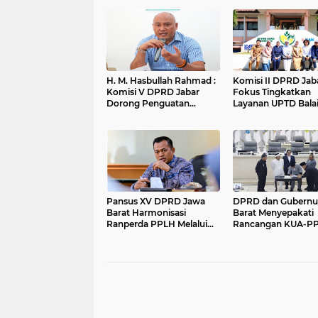
H. M. Hasbullah Rahmad :
Komisi II DPRD Jab
Komisi V DPRD Jabar
Fokus Tingkatkan
Dorong Penguatan
Layanan UPTD Bala
Sarana dan Pemetaan
Pengujian dan Serti
Kebutuhan Sekolah
Mutu Barang Agro
Rakyat di Kabupaten
Bandung
Pansus XV DPRD Jawa
DPRD dan Gubernu
Barat Harmonisasi
Barat Menyepakati
Ranperda PPLH Melalui
Rancangan KUA-P
Konsultasi ke
APBD Tahun Angga
Kementerian
2027