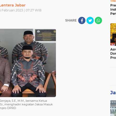
Lentera Jabar
Pre
Ins
 Februari 2023 | 07:27 WIB
Pe
Pem
SHARE
Jag
BB
Asr
Dor
Pro
Sat
Kin
Ja
Senjaya, S.E., M.M., bersama Ketua
.Si., menghadiri kegiatan Jaksa Masuk
Humpro DPRD