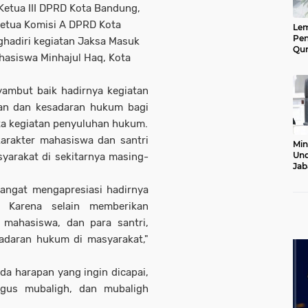
 Ketua III DPRD Kota Bandung,
 Ketua Komisi A DPRD Kota
Le
Pen
enghadiri kegiatan Jaksa Masuk
Qur
hasiswa Minhajul Haq, Kota
Ke
Jab
Lan
ambut baik hadirnya kegiatan
an dan kesadaran hukum bagi
ta kegiatan penyuluhan hukum.
karakter mahasiswa dan santri
Min
Und
yarakat di sekitarnya masing-
Jab
Pel
20
angat mengapresiasi hadirnya
. Karena selain memberikan
 mahasiswa, dan para santri,
adaran hukum di masyarakat,"
da harapan yang ingin dicapai,
igus mubaligh, dan mubaligh