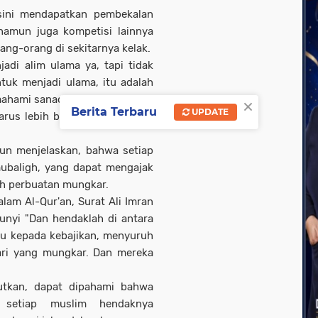
sini mendapatkan pembekalan
namun juga kompetisi lainnya
ang-orang di sekitarnya kelak.
adi alim ulama ya, tapi tidak
tuk menjadi ulama, itu adalah
×
ahami sanad keilmuan. Artinya
Berita Terbaru
UPDATE
s lebih baik dari yang lain,"
pun menjelaskan, bahwa setiap
baligh, yang dapat mengajak
h perbuatan mungkar.
lam Al-Qur'an, Surat Ali Imran
unyi "Dan hendaklah di antara
u kepada kebajikan, menyuruh
ari yang mungkar. Dan mereka
jutkan, dapat dipahami bahwa
 setiap muslim hendaknya