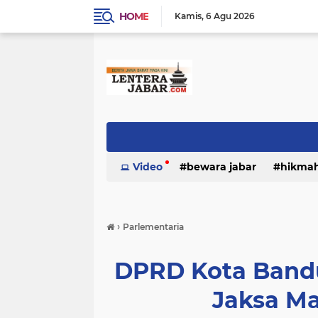
HOME
Kamis
6 Agu 2026
Video
bewara jabar
hikma
›
Parlementaria
DPRD Kota Band
Jaksa M