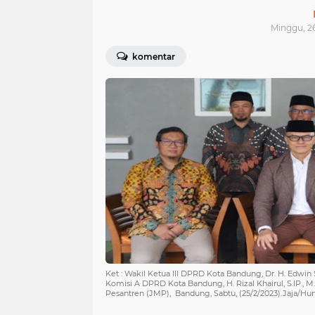
Minggu, 26
komentar
Ket : Wakil Ketua III DPRD Kota Bandung, Dr. H. Edwin 
Komisi A DPRD Kota Bandung, H. Rizal Khairul, S.IP., M
Pesantren (JMP), Bandung, Sabtu, (25/2/2023).Jaja/