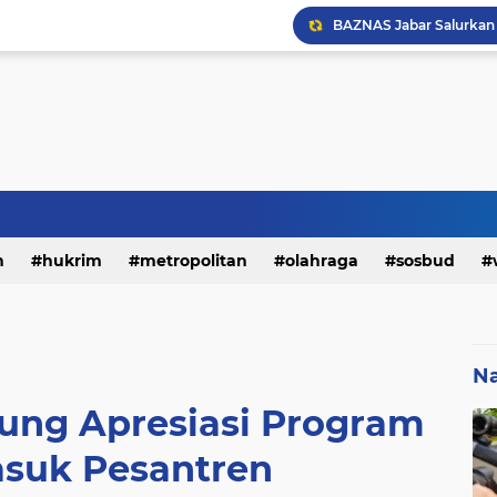
h
hukrim
metropolitan
olahraga
sosbud
Na
ung Apresiasi Program
asuk Pesantren