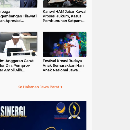
mbaga
Kanwil HAM Jabar Kawal
gembangan Tilawatil
Proses Hukum, Kasus
an Apresiasi
Pembunuhan Satpam
putusan Pemprov
Jatiluhur
ar Selenggarakan
gsung MTQ Jabar
im Anggaran Garut
Festival Kreasi Budaya
ur Diri, Pemprov
Anak Semarakkan Hari
ar Ambil Alih
Anak Nasional Jawa
aksanaan MTQ Jabar
Barat 2026, Ruang
26
Ekspresi Sekaligus
Pelestarian Budaya
Ke Halaman Jawa Barat
Sunda