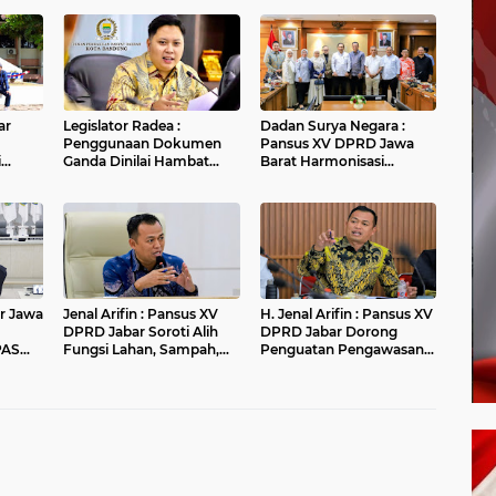
ar
Legislator Radea :
Dadan Surya Negara :
Penggunaan Dokumen
Pansus XV DPRD Jawa
i
Ganda Dinilai Hambat
Barat Harmonisasi
fikasi
Smart City dan
Ranperda PPLH Melalui
Tingkatkan Timbulan
Konsultasi ke
Sampah di Kota Bandung
Kementerian
r Jawa
Jenal Arifin : Pansus XV
H. Jenal Arifin : Pansus XV
DPRD Jabar Soroti Alih
DPRD Jabar Dorong
PAS
Fungsi Lahan, Sampah,
Penguatan Pengawasan
ran
dan Sungai di Bogor
Pencemaran Lingkungan
di DAS Cilamaya