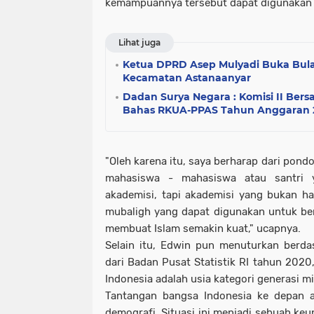
kemampuannya tersebut dapat digunakan 
Lihat juga
Ketua DPRD Asep Mulyadi Buka Bul
Kecamatan Astanaanyar
Dadan Surya Negara : Komisi II Bers
Bahas RKUA-PPAS Tahun Anggaran 
"Oleh karena itu, saya berharap dari pond
mahasiswa - mahasiswa atau santri 
akademisi, tapi akademisi yang bukan han
mubaligh yang dapat digunakan untuk ber
membuat Islam semakin kuat," ucapnya.
Selain itu, Edwin pun menuturkan berd
dari Badan Pusat Statistik RI tahun 202
Indonesia adalah usia kategori generasi mi
Tantangan bangsa Indonesia ke depan 
demografi. Situasi ini menjadi sebuah keu