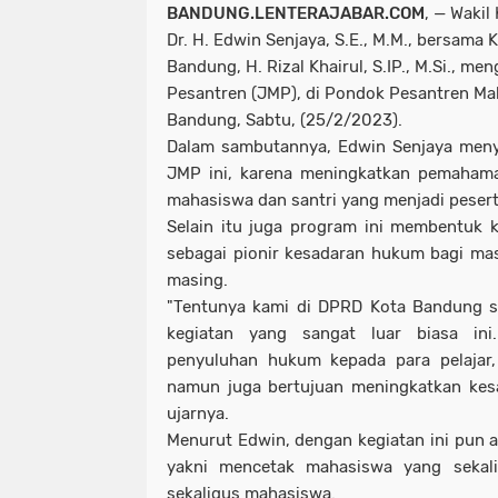
BANDUNG.LENTERAJABAR.COM
, — Wakil
Dr. H. Edwin Senjaya, S.E., M.M., bersama
Bandung, H. Rizal Khairul, S.IP., M.Si., m
Pesantren (JMP), di Pondok Pesantren Ma
Bandung, Sabtu, (25/2/2023).
Dalam sambutannya, Edwin Senjaya meny
JMP ini, karena meningkatkan pemaham
mahasiswa dan santri yang menjadi peser
Selain itu juga program ini membentuk 
sebagai pionir kesadaran hukum bagi mas
masing.
"Tentunya kami di DPRD Kota Bandung s
kegiatan yang sangat luar biasa ini
penyuluhan hukum kepada para pelajar,
namun juga bertujuan meningkatkan kes
ujarnya.
Menurut Edwin, dengan kegiatan ini pun a
yakni mencetak mahasiswa yang sekal
sekaligus mahasiswa.