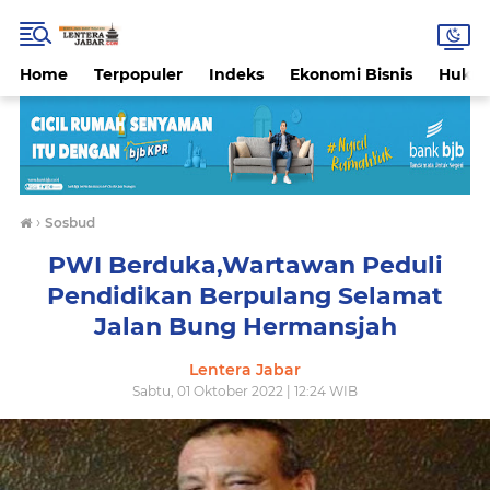
Home
Terpopuler
Indeks
Ekonomi Bisnis
Hukri
›
Sosbud
PWI Berduka,Wartawan Peduli
Pendidikan Berpulang Selamat
Jalan Bung Hermansjah
Lentera Jabar
Sabtu, 01 Oktober 2022 | 12:24 WIB