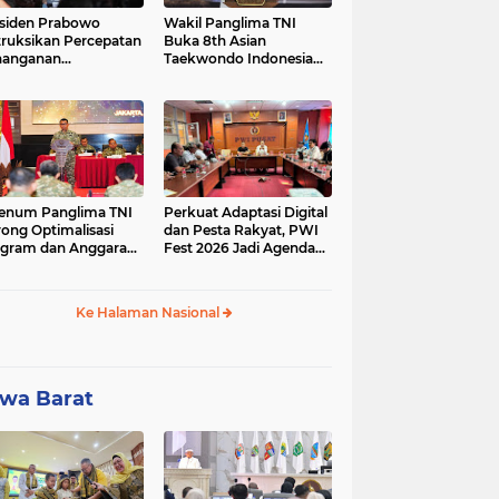
siden Prabowo
Wakil Panglima TNI
truksikan Percepatan
Buka 8th Asian
nanganan
Taekwondo Indonesia
adaman Listrik &
Open Championship
a Stabilitas Harga
2026
M
enum Panglima TNI
Perkuat Adaptasi Digital
ong Optimalisasi
dan Pesta Rakyat, PWI
gram dan Anggaran
Fest 2026 Jadi Agenda
ker Melalui Evaluasi
Tetap PWI Pusat
erja
Ke Halaman Nasional
wa Barat