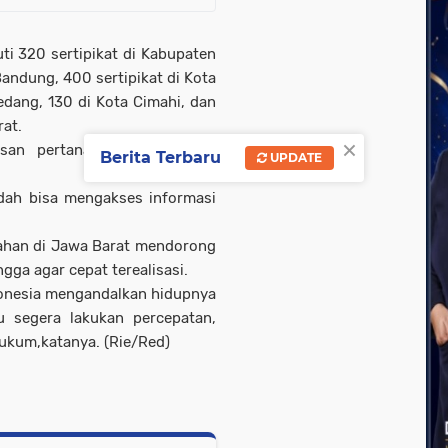
i 320 sertipikat di Kabupaten
andung, 400 sertipikat di Kota
dang, 130 di Kota Cimahi, dan
rat.
×
usan pertanahan dan agraria
Berita Terbaru
UPDATE
udah bisa mengakses informasi
nahan di Jawa Barat mendorong
gga agar cepat terealisasi.
donesia mengandalkan hidupnya
u segera lakukan percepatan,
ukum,katanya. (Rie/Red)