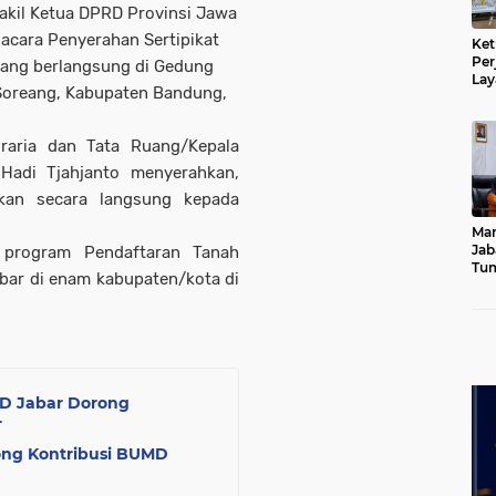
Wakil Ketua DPRD Provinsi Jawa
acara Penyerahan Sertipikat
Ket
Per
yang berlangsung di Gedung
Lay
 Soreang, Kabupaten Bandung,
Kad
raria dan Tata Ruang/Kepala
Hadi Tjahjanto menyerahkan,
rikan secara langsung kepada
Mar
Jab
l program Pendaftaran Tanah
Tum
ebar di enam kabupaten/kota di
Leb
Dib
RD Jabar Dorong
r
ng Kontribusi BUMD