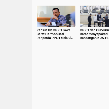
Sarana dan Pemetaan
Pengujian dan Serti
Kebutuhan Sekolah
Mutu Barang Agro
Rakyat di Kabupaten
Bandung
Pansus XV DPRD Jawa
DPRD dan Gubernu
Barat Harmonisasi
Barat Menyepakati
Ranperda PPLH Melalui
Rancangan KUA-P
Konsultasi ke
APBD Tahun Angga
Kementerian
2027