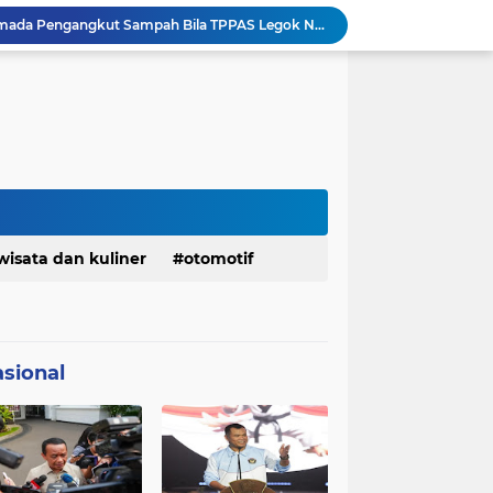
Pemkot Siapkan 100 Armada Pengangkut Sampah Bila TPPAS Legok Nangka Beroperasi
Serda Muhammad Raihan Fadhila Raih Emas pada 8th Asian Taekwondo Indonesia Open Championship 2026
Presiden Prabowo Instruksikan Percepatan Penanganan Pemadaman Listrik & Jaga Stabilitas Harga BBM
Jelang Konferprov PWI Jabar, Bos Ayo Media Sambangi Rumah PWI Kota Bogor
Bangkitkan Merek Legendaris Semen Kujang, SIG Bidik Penguatan Dominasi Pasar Jawa Barat
Ketua Golkar Jabar: Perjalanan Hidup Bahlil Layak Diteladani Seluruh Kader Partai
KDM Fokus Rampungkan Pemenuhan Layanan Dasar dan Konektivitas Wilayah pada 2027
Menaker: ASN Kemnaker Harus Hadirkan Dampak Nyata bagi Masyarakat
DPRD dan Gubernur Jawa Barat Menyepakati Rancangan KUA-PPAS APBD Tahun Anggaran 2027
wisata dan kuliner
otomotif
Margaretha : Ekonomi Jabar Triwulan II 2026 Tumbuh 5,73 Persen, Lebih Tinggi Dibandingkan Nasional
sional