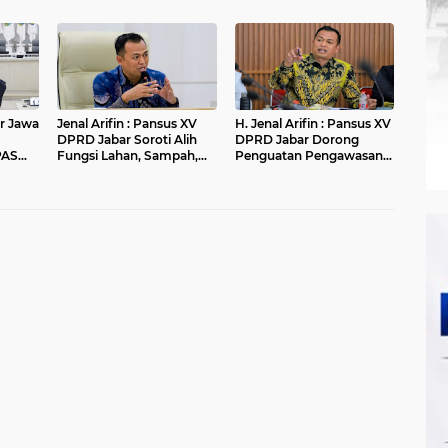
fikasi
Smart City dan
Ranperda PPLH Melalui
Tingkatkan Timbulan
Konsultasi ke
Sampah di Kota Bandung
Kementerian
r Jawa
Jenal Arifin : Pansus XV
H. Jenal Arifin : Pansus XV
DPRD Jabar Soroti Alih
DPRD Jabar Dorong
PAS
Fungsi Lahan, Sampah,
Penguatan Pengawasan
ran
dan Sungai di Bogor
Pencemaran Lingkungan
di DAS Cilamaya