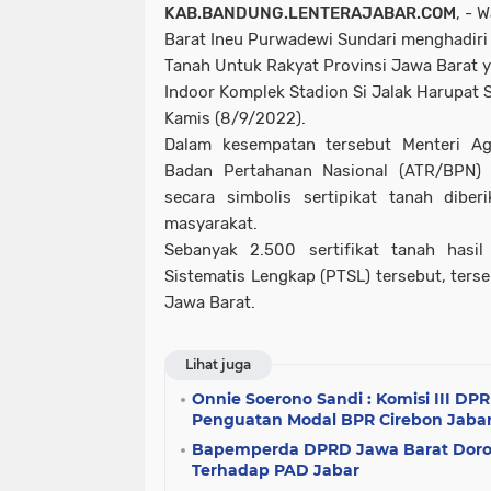
KAB.BANDUNG.LENTERAJABAR.COM
, - 
Barat Ineu Purwadewi Sundari menghadiri 
Tanah Untuk Rakyat Provinsi Jawa Barat 
Indoor Komplek Stadion Si Jalak Harupat
Kamis (8/9/2022).
Dalam kesempatan tersebut Menteri Ag
Badan Pertahanan Nasional (ATR/BPN) 
secara simbolis sertipikat tanah dibe
masyarakat.
Sebanyak 2.500 sertifikat tanah hasi
Sistematis Lengkap (PTSL) tersebut, ters
Jawa Barat.
Lihat juga
Onnie Soerono Sandi : Komisi III DP
Penguatan Modal BPR Cirebon Jaba
Bapemperda DPRD Jawa Barat Doro
Terhadap PAD Jabar