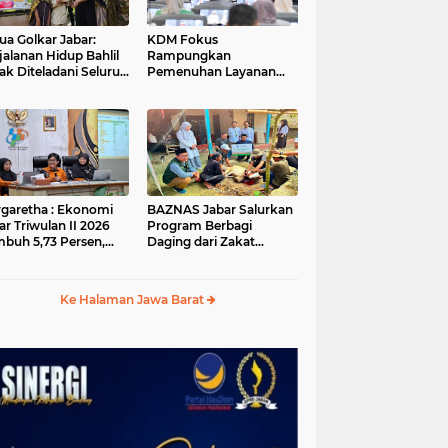
ua Golkar Jabar:
KDM Fokus
jalanan Hidup Bahlil
Rampungkan
ak Diteladani Seluruh
Pemenuhan Layanan
er Partai
Dasar dan Konektivitas
Wilayah pada 2027
garetha : Ekonomi
BAZNAS Jabar Salurkan
ar Triwulan II 2026
Program Berbagi
buh 5,73 Persen,
Daging dari Zakat
ih Tinggi
Pengguna BRImo untuk
andingkan Nasional
Masyarakat Desa Ciririp
Purwakarta
Ke Halaman Jawa Barat