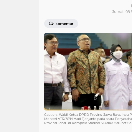
Jumat, 09 
komentar
Caption : Wakil Ketua DPRD Provinsi Jawa Barat Ineu
Menteri ATR/BPN Hadi Tjahjanto pada acara Penyeraha
Provinsi Jabar di Komplek Stadion Si Jalak Harupat S