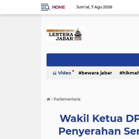
HOME
Jum'at
7 Agu 2026
Video
bewara jabar
hikma
›
Parlementaria
Wakil Ketua DP
Penyerahan Ser