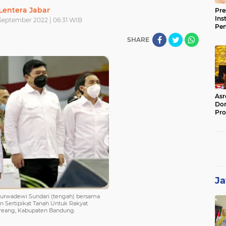
Lentera Jabar
Pre
Ins
September 2022 | 06:31 WIB
Pe
Pem
SHARE
Jag
BB
Asr
Dor
Pro
Sat
Kin
Ja
 Purwadewi Sundari (tengah) bersama
n Sertipikat Tanah Untuk Rakyat
oreang, Kabupaten Bandung.