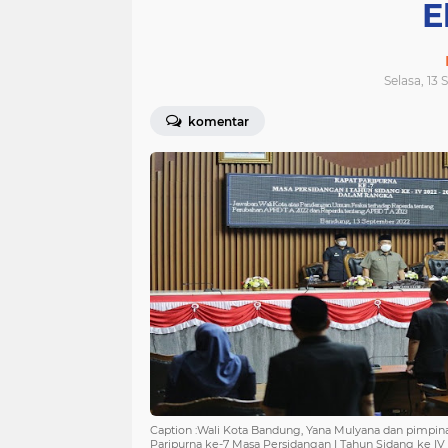
E
Selasa, 13
komentar
Caption :Wali Kota Bandung, Yana Mulyana dan pimpi
Paripurna ke-7 Masa Persidangan I Tahun Sidang ke I