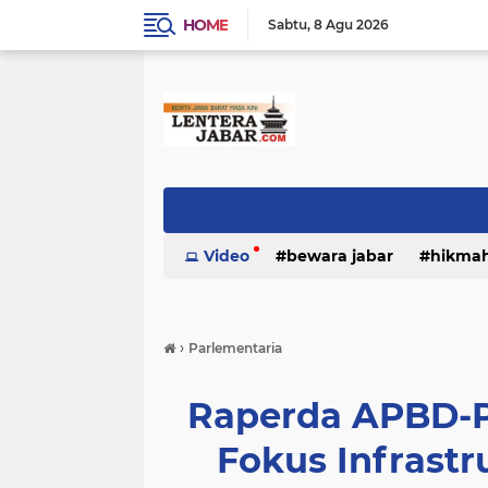
HOME
Sabtu
8 Agu 2026
Video
bewara jabar
hikma
›
Parlementaria
Raperda APBD-P
Fokus Infrast