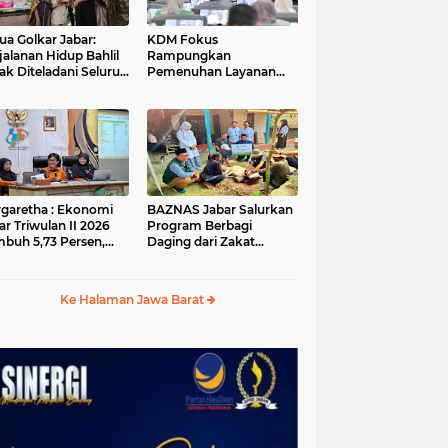
ua Golkar Jabar:
KDM Fokus
jalanan Hidup Bahlil
Rampungkan
ak Diteladani Seluruh
Pemenuhan Layanan
er Partai
Dasar dan Konektivitas
Wilayah pada 2027
garetha : Ekonomi
BAZNAS Jabar Salurkan
ar Triwulan II 2026
Program Berbagi
buh 5,73 Persen,
Daging dari Zakat
ih Tinggi
Pengguna BRImo untuk
andingkan Nasional
Masyarakat Desa Ciririp
Purwakarta
Ke Halaman Jawa Barat