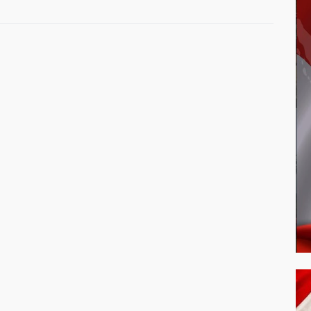
Kebutuhan Sekolah
Mutu Barang Agro
Rakyat di Kabupaten
Bandung