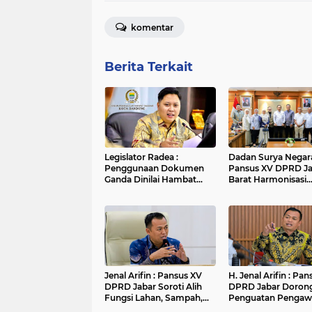
komentar
Berita Terkait
Legislator Radea :
Dadan Surya Negara
Penggunaan Dokumen
Pansus XV DPRD J
Ganda Dinilai Hambat
Barat Harmonisasi
Smart City dan
Ranperda PPLH Mel
Tingkatkan Timbulan
Konsultasi ke
Sampah di Kota Bandung
Kementerian
Jenal Arifin : Pansus XV
H. Jenal Arifin : Pa
DPRD Jabar Soroti Alih
DPRD Jabar Doron
Fungsi Lahan, Sampah,
Penguatan Pengaw
dan Sungai di Bogor
Pencemaran Lingk