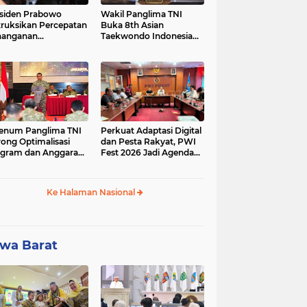
siden Prabowo
Wakil Panglima TNI
truksikan Percepatan
Buka 8th Asian
nanganan
Taekwondo Indonesia
adaman Listrik &
Open Championship
a Stabilitas Harga
2026
M
enum Panglima TNI
Perkuat Adaptasi Digital
ong Optimalisasi
dan Pesta Rakyat, PWI
gram dan Anggaran
Fest 2026 Jadi Agenda
ker Melalui Evaluasi
Tetap PWI Pusat
erja
Ke Halaman Nasional
wa Barat