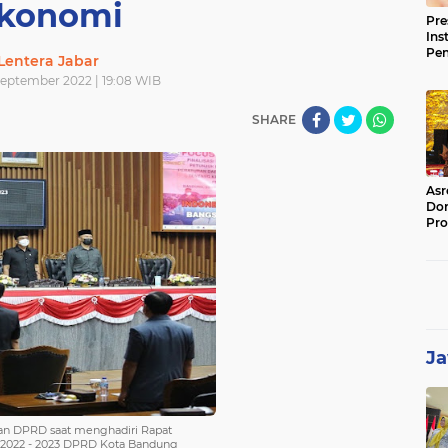
konomi
Pre
Ins
Pe
Lentera Jabar
Pem
 September 2022 | 19:08 WIB
Jag
BB
SHARE
Asr
Dor
Pro
Sat
Kin
Ja
nan DPRD saat menghadiri Rapat
V 2022 - 2023 DPRD Kota Bandung