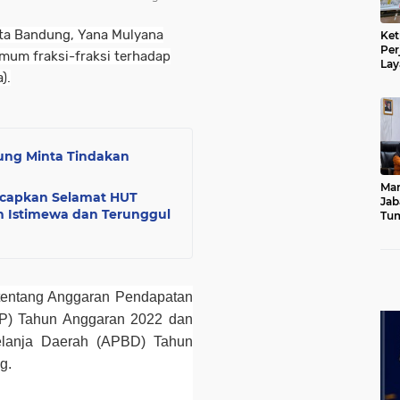
ota Bandung, Yana Mulyana
Ket
Per
um fraksi-fraksi terhadap
Lay
).
Kad
ng Minta Tindakan
Mar
Ucapkan Selamat HUT
Jab
h Istimewa dan Terunggul
Tum
Leb
Dib
tentang Anggaran Pendapatan
P) Tahun Anggaran 2022 dan
lanja Daerah (APBD) Tahun
g.