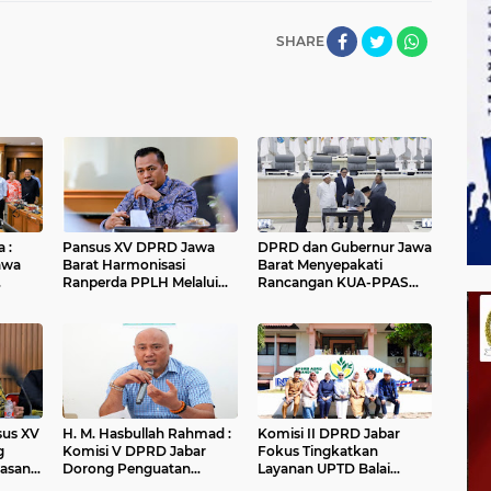
SHARE
 :
Pansus XV DPRD Jawa
DPRD dan Gubernur Jawa
awa
Barat Harmonisasi
Barat Menyepakati
Ranperda PPLH Melalui
Rancangan KUA-PPAS
alui
Konsultasi ke
APBD Tahun Anggaran
Kementerian
2027
nsus XV
H. M. Hasbullah Rahmad :
Komisi II DPRD Jabar
g
Komisi V DPRD Jabar
Fokus Tingkatkan
asan
Dorong Penguatan
Layanan UPTD Balai
ungan
Sarana dan Pemetaan
Pengujian dan Sertifikasi