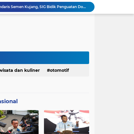
Ketua Golkar Jabar: Perjalanan Hidup Bahlil Layak Diteladani Seluruh Kader Partai
KDM Fokus Rampungkan Pemenuhan Layanan Dasar dan Konektivitas Wilayah pada 2027
Menaker: ASN Kemnaker Harus Hadirkan Dampak Nyata bagi Masyarakat
DPRD dan Gubernur Jawa Barat Menyepakati Rancangan KUA-PPAS APBD Tahun Anggaran 2027
Margaretha : Ekonomi Jabar Triwulan II 2026 Tumbuh 5,73 Persen, Lebih Tinggi Dibandingkan Nasional
Pemkot Siapkan 100 Armada Pengangkut Sampah Bila TPPAS Legok Nangka Beroperasi
Serda Muhammad Raihan Fadhila Raih Emas pada 8th Asian Taekwondo Indonesia Open Championship 2026
Presiden Prabowo Instruksikan Percepatan Penanganan Pemadaman Listrik & Jaga Stabilitas Harga BBM
Jelang Konferprov PWI Jabar, Bos Ayo Media Sambangi Rumah PWI Kota Bogor
wisata dan kuliner
otomotif
Bangkitkan Merek Legendaris Semen Kujang, SIG Bidik Penguatan Dominasi Pasar Jawa Barat
sional