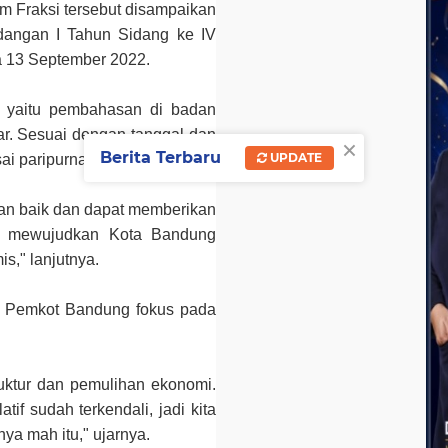
 Fraksi tersebut disampaikan
dangan I Tahun Sidang ke IV
 13 September 2022.
t, yaitu pembahasan di badan
r. Sesuai dengan tanggal dan
×
Berita Terbaru
UPDATE
ai paripurna.
an baik dan dapat memberikan
k mewujudkan Kota Bandung
s," lanjutnya.
 Pemkot Bandung fokus pada
ruktur dan pemulihan ekonomi.
atif sudah terkendali, jadi kita
a mah itu," ujarnya.