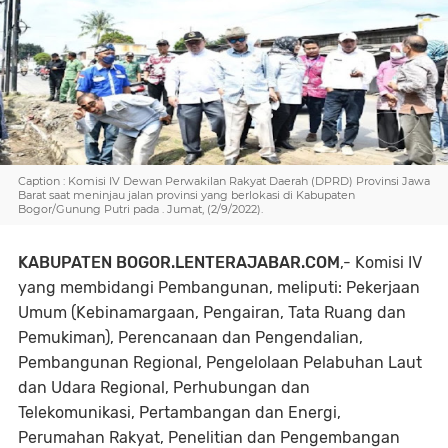
Caption : Komisi IV Dewan Perwakilan Rakyat Daerah (DPRD) Provinsi Jawa
Barat saat meninjau jalan provinsi yang berlokasi di Kabupaten
Bogor/Gunung Putri pada . Jumat, (2/9/2022).
KABUPATEN BOGOR.LENTERAJABAR.COM
,- Komisi IV
yang membidangi Pembangunan, meliputi: Pekerjaan
Umum (Kebinamargaan, Pengairan, Tata Ruang dan
Pemukiman), Perencanaan dan Pengendalian,
Pembangunan Regional, Pengelolaan Pelabuhan Laut
dan Udara Regional, Perhubungan dan
Telekomunikasi, Pertambangan dan Energi,
Perumahan Rakyat, Penelitian dan Pengembangan