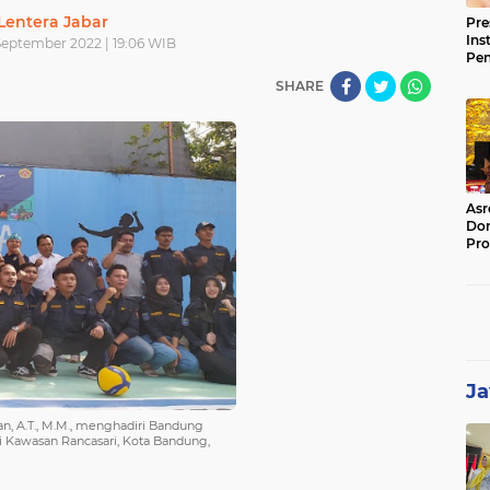
Lentera Jabar
Pre
Ins
September 2022 | 19:06 WIB
Pe
Pem
SHARE
Jag
BB
Asr
Dor
Pro
Sat
Kin
Ja
, A.T., M.M., menghadiri Bandung
i Kawasan Rancasari, Kota Bandung,