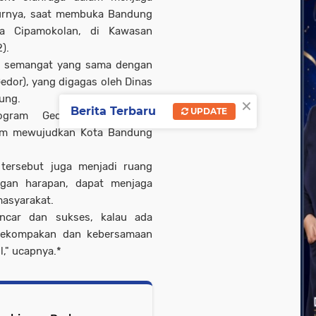
turnya, saat membuka Bandung
na Cipamokolan, di Kawasan
).
ki semangat yang sama dengan
dor), yang digagas oleh Dinas
×
ung.
Berita Terbaru
UPDATE
rogram Gedor, yang terus
alam mewujudkan Kota Bandung
tersebut juga menjadi ruang
engan harapan, dapat menjaga
asyarakat.
lancar dan sukses, kalau ada
 kekompakan dan kebersamaan
," ucapnya.*