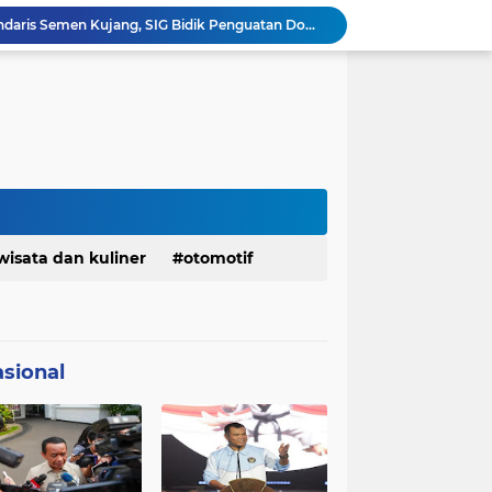
Ketua Golkar Jabar: Perjalanan Hidup Bahlil Layak Diteladani Seluruh Kader Partai
KDM Fokus Rampungkan Pemenuhan Layanan Dasar dan Konektivitas Wilayah pada 2027
Menaker: ASN Kemnaker Harus Hadirkan Dampak Nyata bagi Masyarakat
DPRD dan Gubernur Jawa Barat Menyepakati Rancangan KUA-PPAS APBD Tahun Anggaran 2027
Margaretha : Ekonomi Jabar Triwulan II 2026 Tumbuh 5,73 Persen, Lebih Tinggi Dibandingkan Nasional
Pemkot Siapkan 100 Armada Pengangkut Sampah Bila TPPAS Legok Nangka Beroperasi
Serda Muhammad Raihan Fadhila Raih Emas pada 8th Asian Taekwondo Indonesia Open Championship 2026
Presiden Prabowo Instruksikan Percepatan Penanganan Pemadaman Listrik & Jaga Stabilitas Harga BBM
Jelang Konferprov PWI Jabar, Bos Ayo Media Sambangi Rumah PWI Kota Bogor
wisata dan kuliner
otomotif
Bangkitkan Merek Legendaris Semen Kujang, SIG Bidik Penguatan Dominasi Pasar Jawa Barat
sional