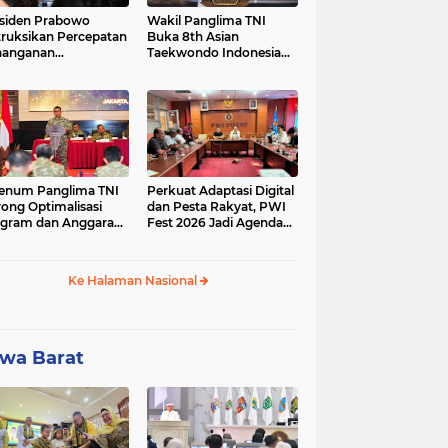
siden Prabowo
Wakil Panglima TNI
truksikan Percepatan
Buka 8th Asian
nanganan
Taekwondo Indonesia
adaman Listrik &
Open Championship
a Stabilitas Harga
2026
M
enum Panglima TNI
Perkuat Adaptasi Digital
ong Optimalisasi
dan Pesta Rakyat, PWI
gram dan Anggaran
Fest 2026 Jadi Agenda
ker Melalui Evaluasi
Tetap PWI Pusat
erja
Ke Halaman Nasional
wa Barat