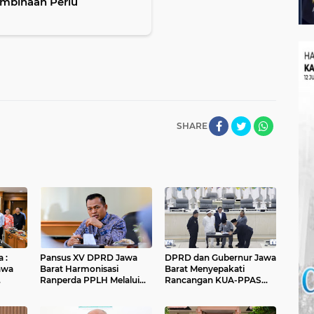
Pembinaan Perlu
SHARE
 :
Pansus XV DPRD Jawa
DPRD dan Gubernur Jawa
awa
Barat Harmonisasi
Barat Menyepakati
Ranperda PPLH Melalui
Rancangan KUA-PPAS
alui
Konsultasi ke
APBD Tahun Anggaran
Kementerian
2027