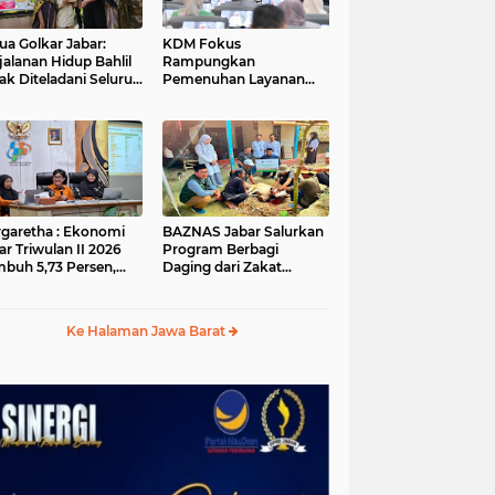
ua Golkar Jabar:
KDM Fokus
jalanan Hidup Bahlil
Rampungkan
ak Diteladani Seluruh
Pemenuhan Layanan
er Partai
Dasar dan Konektivitas
Wilayah pada 2027
garetha : Ekonomi
BAZNAS Jabar Salurkan
ar Triwulan II 2026
Program Berbagi
buh 5,73 Persen,
Daging dari Zakat
ih Tinggi
Pengguna BRImo untuk
andingkan Nasional
Masyarakat Desa Ciririp
Purwakarta
Ke Halaman Jawa Barat