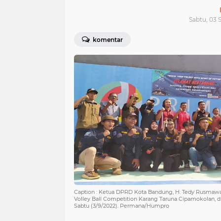
Sabtu, 03 
komentar
Caption : Ketua DPRD Kota Bandung, H. Tedy Rusmawan
Volley Ball Competition Karang Taruna Cipamokolan, d
Sabtu (3/9/2022). Permana/Humpro