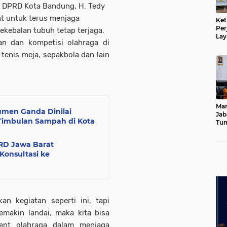
ua DPRD Kota Bandung, H. Tedy
at untuk terus menjaga
Ket
Per
ekebalan tubuh tetap terjaga.
Lay
an dan kompetisi olahraga di
Kad
, tenis meja, sepakbola dan lain
Mar
umen Ganda Dinilai
Jab
Timbulan Sampah di Kota
Tum
Leb
Dib
RD Jawa Barat
Konsultasi ke
an kegiatan seperti ini, tapi
emakin landai, maka kita bisa
vent olahraga dalam menjaga