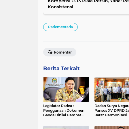
Kompetisi U-13 Piala Persib, Yana: 
Konsistensi
Parlementaria
komentar
Berita Terkait
Legislator Radea :
Dadan Surya Negara
Penggunaan Dokumen
Pansus XV DPRD J
Ganda Dinilai Hambat
Barat Harmonisasi
Smart City dan
Ranperda PPLH Mel
Tingkatkan Timbulan
Konsultasi ke
Sampah di Kota Bandung
Kementerian