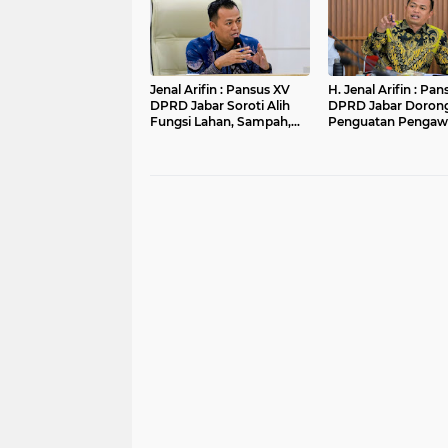
Jenal Arifin : Pansus XV
H. Jenal Arifin : Pa
DPRD Jabar Soroti Alih
DPRD Jabar Doron
Fungsi Lahan, Sampah,
Penguatan Pengaw
dan Sungai di Bogor
Pencemaran Lingk
di DAS Cilamaya