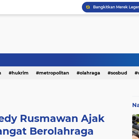
h
hukrim
metropolitan
olahraga
sosbud
Na
edy Rusmawan Ajak
ngat Berolahraga