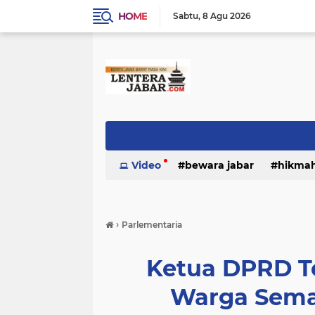
HOME
Sabtu
8 Agu 2026
Video
bewara jabar
hikma
›
Parlementaria
Ketua DPRD T
Warga Sema