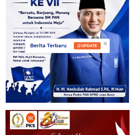
×
Berita Terbaru
UPDATE