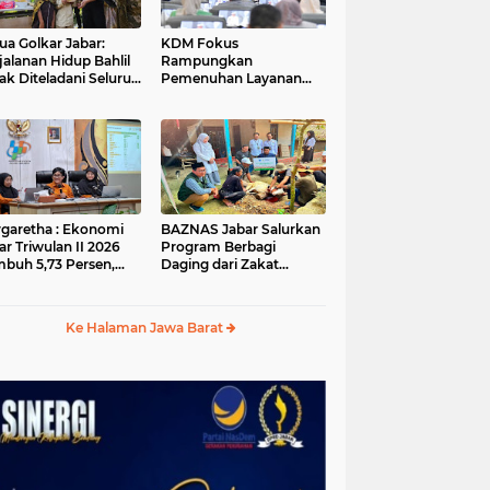
ua Golkar Jabar:
KDM Fokus
jalanan Hidup Bahlil
Rampungkan
ak Diteladani Seluruh
Pemenuhan Layanan
er Partai
Dasar dan Konektivitas
Wilayah pada 2027
garetha : Ekonomi
BAZNAS Jabar Salurkan
ar Triwulan II 2026
Program Berbagi
buh 5,73 Persen,
Daging dari Zakat
ih Tinggi
Pengguna BRImo untuk
andingkan Nasional
Masyarakat Desa Ciririp
Purwakarta
Ke Halaman Jawa Barat