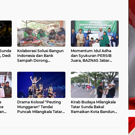
 Sunda
Kolaborasi Solusi Bangun
Momentum Idul Adha
, Dedi
Indonesia dan Bank
dan Syukuran PERSIB
Sampah Dorong
Juara, BAZNAS Jabar
Ekonomi Sirkular di
Berbagi Kebahagiaan
Masyarakat
Bersama Yatim di Panti
Asuhan Ulul Albab
a
Drama Kolosal "Peuting
Kirab Budaya Milangkala
ke
Munggaran" Tandai
Tatar Sunda Bakal
an
Puncak Milangkala Tatar
Ramaikan Kota Bandung
Sunda
Malam Ini