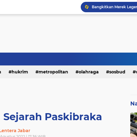
h
hukrim
metropolitan
olahraga
sosbud
Na
 Sejarah Paskibraka
Lentera Jabar
5 Agustus 2022 | 17:36 WIB