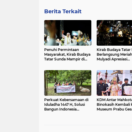
Berita Terkait
Penuhi Permintaan
Kirab Budaya Tatar
Masyarakat, Kirab Budaya
Berlangsung Meriah
Tatar Sunda Mampir di
Mulyadi Apresiasi
Garut
Antusiasme Warga
Perkuat Kebersamaan di
KDM Antar Mahkot
Iduladha 1447 H, Solusi
Binokasih Kembali 
Bangun Indonesia
Museum Prabu Ges
Salurkan 27 Hewan
Ulun
Kurban