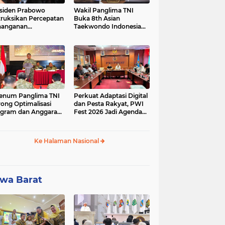
siden Prabowo
Wakil Panglima TNI
truksikan Percepatan
Buka 8th Asian
nanganan
Taekwondo Indonesia
adaman Listrik &
Open Championship
a Stabilitas Harga
2026
M
enum Panglima TNI
Perkuat Adaptasi Digital
ong Optimalisasi
dan Pesta Rakyat, PWI
gram dan Anggaran
Fest 2026 Jadi Agenda
ker Melalui Evaluasi
Tetap PWI Pusat
erja
Ke Halaman Nasional
wa Barat