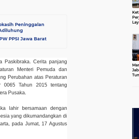
Ket
Per
Lay
okasih Peninggalan
Kad
Adiluhung
DPW PPSI Jawa Barat
ya Paskibraka. Cerita panjang
Mar
raturan Menteri Pemuda dan
Jab
Tum
ng Perubahan atas Peraturan
Leb
 0065 Tahun 2015 tentang
Dib
era Pusaka.
raka lahir bersamaan dengan
esia yang dikumandangkan di
rta, pada Jumat, 17 Agustus