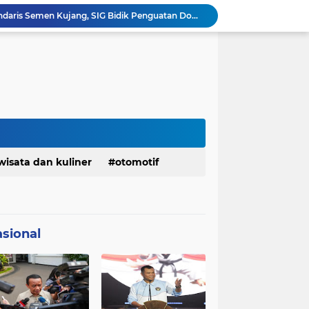
Ketua Golkar Jabar: Perjalanan Hidup Bahlil Layak Diteladani Seluruh Kader Partai
KDM Fokus Rampungkan Pemenuhan Layanan Dasar dan Konektivitas Wilayah pada 2027
Menaker: ASN Kemnaker Harus Hadirkan Dampak Nyata bagi Masyarakat
DPRD dan Gubernur Jawa Barat Menyepakati Rancangan KUA-PPAS APBD Tahun Anggaran 2027
Margaretha : Ekonomi Jabar Triwulan II 2026 Tumbuh 5,73 Persen, Lebih Tinggi Dibandingkan Nasional
Pemkot Siapkan 100 Armada Pengangkut Sampah Bila TPPAS Legok Nangka Beroperasi
Serda Muhammad Raihan Fadhila Raih Emas pada 8th Asian Taekwondo Indonesia Open Championship 2026
Presiden Prabowo Instruksikan Percepatan Penanganan Pemadaman Listrik & Jaga Stabilitas Harga BBM
Jelang Konferprov PWI Jabar, Bos Ayo Media Sambangi Rumah PWI Kota Bogor
wisata dan kuliner
otomotif
Bangkitkan Merek Legendaris Semen Kujang, SIG Bidik Penguatan Dominasi Pasar Jawa Barat
sional