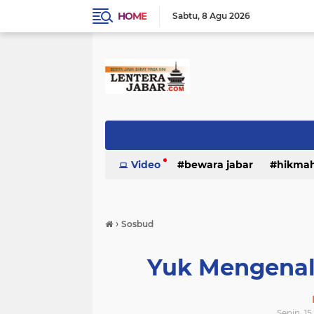
HOME
Sabtu
8 Agu 2026
Video
bewara jabar
hikma
›
Sosbud
Yuk Mengenal
Senin, 1