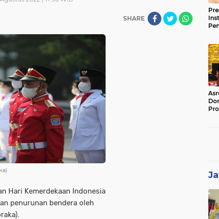
Pre
Ins
SHARE
Pe
Pem
Jag
BB
Asr
Dor
Pro
Sat
Kin
a).
Ja
aan Hari Kemerdekaan Indonesia
dan penurunan bendera oleh
raka).