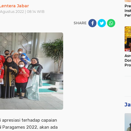
Lentera Jabar
Pre
Ins
 Agustus 2022 | 08:14 WIB
Pe
Pem
SHARE
Jag
BB
Asr
Dor
Pro
Sat
Kin
Ja
i apresiasi terhadap capaian
N Paragames 2022, akan ada