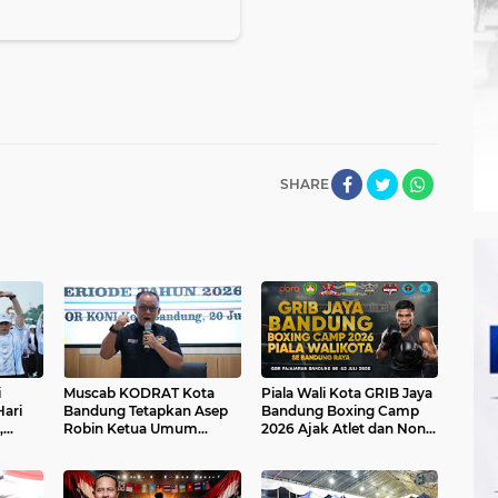
SHARE
i
Muscab KODRAT Kota
Piala Wali Kota GRIB Jaya
ari
Bandung Tetapkan Asep
Bandung Boxing Camp
,
Robin Ketua Umum
2026 Ajak Atlet dan Non-
I-
Periode 2026–2030
Atlet Tampil di GOR
Pajajaran