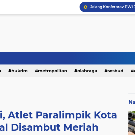
h
hukrim
metropolitan
olahraga
sosbud
Na
i, Atlet Paralimpik Kota
l Disambut Meriah