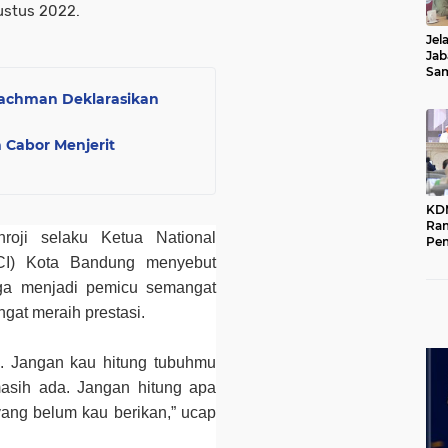
ustus 2022.
Jel
Jab
Sa
Kot
achman Deklarasikan
 Cabor Menjerit
KD
Ra
roji selaku Ketua National
Pe
Das
CI) Kota Bandung menyebut
Wil
juga menjadi pemicu semangat
ngat meraih prestasi.
. Jangan kau hitung tubuhmu
asih ada. Jangan hitung apa
 yang belum kau berikan,” ucap