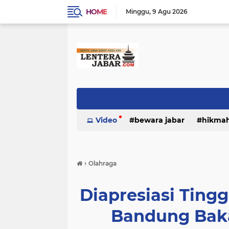
HOME
Minggu
9 Agu 2026
Video
bewara jabar
hikma
›
Olahraga
Diapresiasi Tingg
Bandung Baka