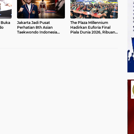
I Buka
Jakarta Jadi Pusat
The Plaza Millennium
do
Perhatian 8th Asian
Hadirkan Euforia Final
Taekwondo Indonesia
Piala Dunia 2026, Ribuan
6
Open 2026 Siap Di Gelar
Pengunjung Ramaikan
Nobar Argentina vs
Spanyol