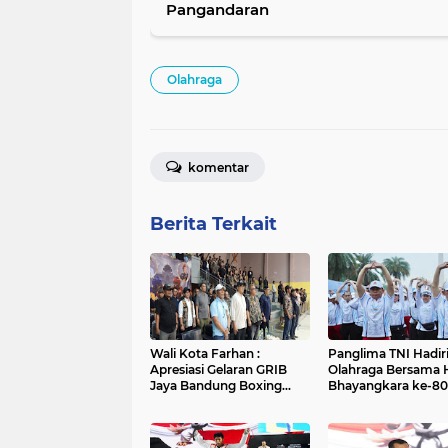
Pangandaran
Olahraga
komentar
Berita Terkait
Wali Kota Farhan :
Panglima TNI Hadir
Apresiasi Gelaran GRIB
Olahraga Bersama H
Jaya Bandung Boxing
Bhayangkara ke-80
Camp 2026
Perkuat Soliditas TN
Polri