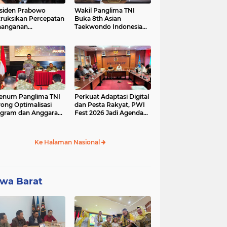
siden Prabowo
Wakil Panglima TNI
truksikan Percepatan
Buka 8th Asian
nanganan
Taekwondo Indonesia
adaman Listrik &
Open Championship
a Stabilitas Harga
2026
M
enum Panglima TNI
Perkuat Adaptasi Digital
ong Optimalisasi
dan Pesta Rakyat, PWI
gram dan Anggaran
Fest 2026 Jadi Agenda
ker Melalui Evaluasi
Tetap PWI Pusat
erja
Ke Halaman Nasional
wa Barat