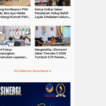
ang Konferprov PWI
Ketua Golkar Jabar:
ar, Bos Ayo Media
Perjalanan Hidup Bahlil
mbangi Rumah PWI
Layak Diteladani Seluruh
a Bogor
Kader Partai
M Fokus
Margaretha : Ekonomi
mpungkan
Jabar Triwulan II 2026
menuhan Layanan
Tumbuh 5,73 Persen,
ar dan Konektivitas
Lebih Tinggi
ayah pada 2027
Dibandingkan Nasional
Ke Halaman Jawa Barat