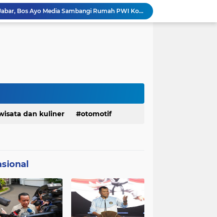
Jelang Konferprov PWI Jabar, Bos Ayo Media Sambangi Rumah PWI Kota Bogor
Bangkitkan Merek Legendaris Semen Kujang, SIG Bidik Penguatan Dominasi Pasar Jawa Barat
Ketua Golkar Jabar: Perjalanan Hidup Bahlil Layak Diteladani Seluruh Kader Partai
KDM Fokus Rampungkan Pemenuhan Layanan Dasar dan Konektivitas Wilayah pada 2027
Menaker: ASN Kemnaker Harus Hadirkan Dampak Nyata bagi Masyarakat
DPRD dan Gubernur Jawa Barat Menyepakati Rancangan KUA-PPAS APBD Tahun Anggaran 2027
Margaretha : Ekonomi Jabar Triwulan II 2026 Tumbuh 5,73 Persen, Lebih Tinggi Dibandingkan Nasional
Pemkot Siapkan 100 Armada Pengangkut Sampah Bila TPPAS Legok Nangka Beroperasi
Serda Muhammad Raihan Fadhila Raih Emas pada 8th Asian Taekwondo Indonesia Open Championship 2026
Info Penting! DPD Partai Demokrat Provinsi Jawa Barat Membuka Pendaftaran bakal calon Ketua
wisata dan kuliner
otomotif
sional