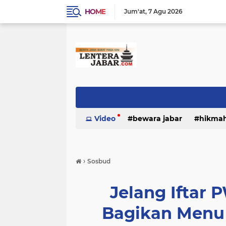
HOME
Jum'at
7 Agu 2026
Video
bewara jabar
hikma
›
Sosbud
Jelang Iftar 
Bagikan Menu 