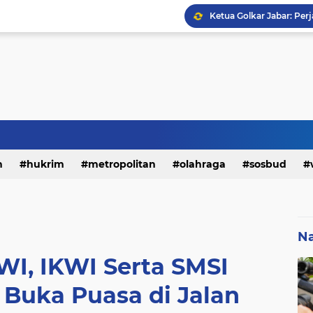
h
hukrim
metropolitan
olahraga
sosbud
Na
PWI, IKWI Serta SMSI
Buka Puasa di Jalan