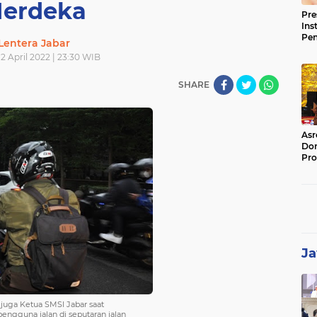
erdeka
Pre
Ins
Pe
Lentera Jabar
Pem
12 April 2022 | 23:30 WIB
Jag
BB
SHARE
Asr
Dor
Pro
Sat
Kin
Ja
juga Ketua SMSI Jabar saat
gguna jalan di seputaran jalan