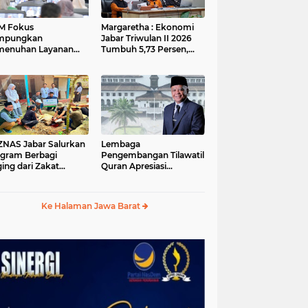
M Fokus
Margaretha : Ekonomi
mpungkan
Jabar Triwulan II 2026
menuhan Layanan
Tumbuh 5,73 Persen,
ar dan Konektivitas
Lebih Tinggi
ayah pada 2027
Dibandingkan Nasional
S Jabar Salurkan
Lembaga
gram Berbagi
Pengembangan Tilawatil
ing dari Zakat
Quran Apresiasi
ngguna BRImo untuk
Keputusan Pemprov
yarakat Desa Ciririp
Jabar Selenggarakan
wakarta
Langsung MTQ Jabar
Ke Halaman Jawa Barat