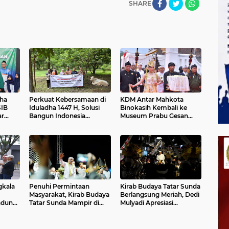
SHARE
ha
Perkuat Kebersamaan di
KDM Antar Mahkota
SIB
Iduladha 1447 H, Solusi
Binokasih Kembali ke
ar
Bangun Indonesia
Museum Prabu Gesan
an
Salurkan 27 Hewan
Ulun
anti
Kurban
gkala
Penuhi Permintaan
Kirab Budaya Tatar Sunda
Masyarakat, Kirab Budaya
Berlangsung Meriah, Dedi
ndung
Tatar Sunda Mampir di
Mulyadi Apresiasi
Garut
Antusiasme Warga