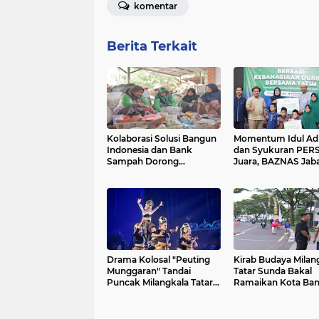
komentar
Berita Terkait
Kolaborasi Solusi Bangun
Momentum Idul Ad
Indonesia dan Bank
dan Syukuran PER
Sampah Dorong
Juara, BAZNAS Jab
Ekonomi Sirkular di
Berbagi Kebahagia
Masyarakat
Bersama Yatim di P
Asuhan Ulul Albab
Drama Kolosal "Peuting
Kirab Budaya Milan
Munggaran" Tandai
Tatar Sunda Bakal
Puncak Milangkala Tatar
Ramaikan Kota Ba
Sunda
Malam Ini