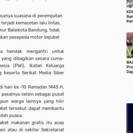
KD
iasanya suasana di perempatan
Ra
Pe
erjadi kemacetan lalu lintas.
Das
mur Balaikota Bandung, tidak
Wil
akan pesepeda motor bejubel
ara hendak mengantri untuk
 yang dibagikan secara cuma-
BAZNA
sia (PWI), Ikatan Keluarga
Pro
Dag
 beserta Serikat Media Siber
Pe
Mas
Pur
di hari ke -10 Ramadan 1443 H,
, pasalnya selain sebagai pusat
un warga lainnya yang hilir
aket tersebut dapat membantu
adah puasa.
aket makanan gratis itu acap
i atau di sekitar Sekretariat