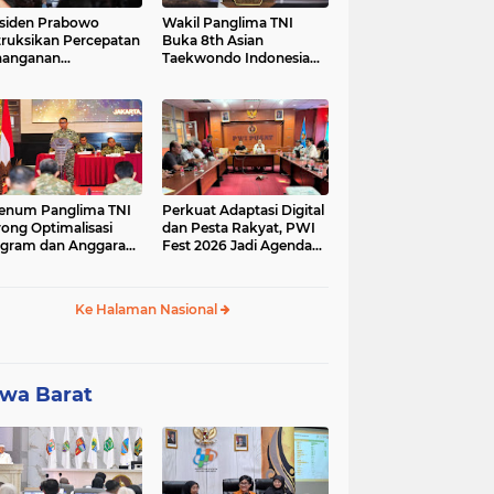
siden Prabowo
Wakil Panglima TNI
truksikan Percepatan
Buka 8th Asian
nanganan
Taekwondo Indonesia
adaman Listrik &
Open Championship
a Stabilitas Harga
2026
M
enum Panglima TNI
Perkuat Adaptasi Digital
ong Optimalisasi
dan Pesta Rakyat, PWI
gram dan Anggaran
Fest 2026 Jadi Agenda
ker Melalui Evaluasi
Tetap PWI Pusat
erja
Ke Halaman Nasional
wa Barat