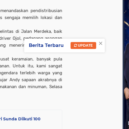
menandaskan pendistribusian
s sengaja memilih lokasi dan
lintas di Jalan Merdeka, baik
driver Ojol, pedagang asongan
×
ang menerima paket dengan
Berita Terbaru
UPDATE
usat keramaian, banyak pula
anan. Untuk itu, kami sangat
gendara terlebih warga yang
 ujar Andy sapaan akrabnya di
 makanan dan minuman, Selasa
i Sunda Diikuti 100