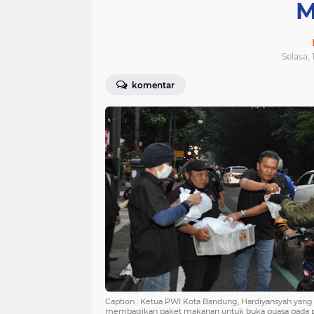
M
Selasa, 
komentar
Caption : Ketua PWI Kota Bandung, Hardiyansyah yang 
membagikan paket makanan untuk buka puasa pada pen