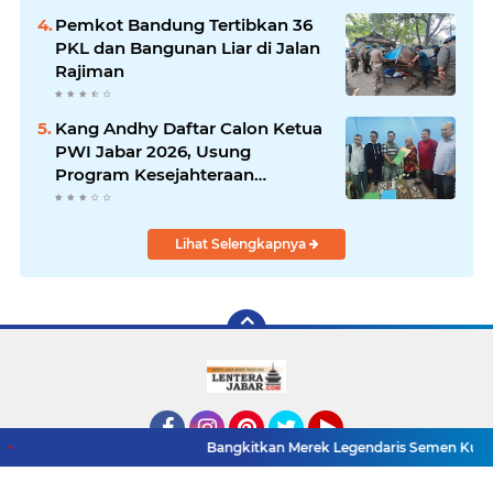
Pemkot Bandung Tertibkan 36
PKL dan Bangunan Liar di Jalan
Rajiman
Kang Andhy Daftar Calon Ketua
PWI Jabar 2026, Usung
Program Kesejahteraan
Wartawan hingga Peluang Kerja
Internasional
Lihat Selengkapnya
Bangkitkan Merek Legendaris Semen Kujang, SIG Bidik P
Facebook
Instagram
Pinterest
Twitter
YouTube
Redaksi
Pasang Iklan
Pedoman Media Siber