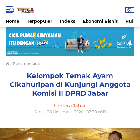
Home
Terpopuler
Indeks
Ekonomi Bisnis
Hukri
›
Parlementaria
Kelompok Ternak Ayam
Cikahuripan di Kunjungi Anggota
Komisi II DPRD Jabar
Lentera Jabar
Sabtu, 28 November 2020 | 07:30 WIB