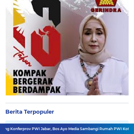
Berita Terpopuler
Legislator Toto Suharto Gelar
PWI Jabar, Bos Ayo Media Sambangi Rumah PWI Kota Bogor
Bangkitkan