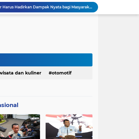
DPRD dan Gubernur Jawa Barat Menyepakati Rancangan KUA-PPAS APBD Tahun Anggaran 2027
Pemkot Siapkan 100 Armada Pengangkut Sampah Bila TPPAS Legok Nangka Beroperasi
Serda Muhammad Raihan Fadhila Raih Emas pada 8th Asian Taekwondo Indonesia Open Championship 2026
Presiden Prabowo Instruksikan Percepatan Penanganan Pemadaman Listrik & Jaga Stabilitas Harga BBM
BAZNAS Jabar Salurkan Program Berbagi Daging dari Zakat Pengguna BRImo untuk Masyarakat Desa Ciririp Purwakarta
Lembaga Pengembangan Tilawatil Quran Apresiasi Keputusan Pemprov Jabar Selenggarakan Langsung MTQ Jabar
Wakil Panglima TNI Buka 8th Asian Taekwondo Indonesia Open Championship 2026
Kanwil HAM Jabar Kawal Proses Hukum, Kasus Pembunuhan Satpam Jatiluhur
KDM Fokus Rampungkan Pemenuhan Layanan Dasar dan Konektivitas Wilayah pada 2027
wisata dan kuliner
otomotif
Menaker: ASN Kemnaker Harus Hadirkan Dampak Nyata bagi Masyarakat
sional