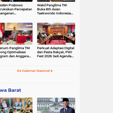
siden Prabowo
Wakil Panglima TNI
truksikan Percepatan
Buka 8th Asian
nanganan
Taekwondo Indonesia
adaman Listrik &
Open Championship
a Stabilitas Harga
2026
M
enum Panglima TNI
Perkuat Adaptasi Digital
ong Optimalisasi
dan Pesta Rakyat, PWI
gram dan Anggaran
Fest 2026 Jadi Agenda
ker Melalui Evaluasi
Tetap PWI Pusat
erja
Ke Halaman Nasional
wa Barat