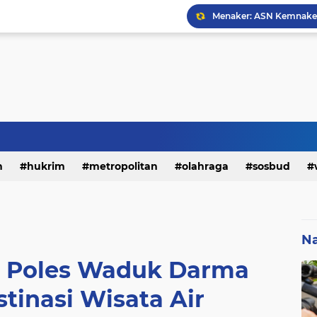
h
hukrim
metropolitan
olahraga
sosbud
Na
 Poles Waduk Darma
tinasi Wisata Air