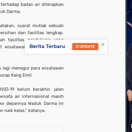
 terhadap badan air diterapkan
duk Darma.
takan, syarat mutlak sebuah
ersihan dan fasilitas lengkap.
ah fasilitas pendukung yang
×
Berita Terbaru
t wisatawan tidak betah dan
UPDATE
s lagi menegur para wisatawan
ucap Kang Emil.
VID-19 belum berakhir, jalan
isata air internasional masih
, ke depannya Waduk Darma ini
n naik kelas,” katanya.