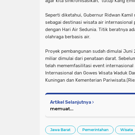
agar kita sinkronisasikan,” tutup Kang Emil
Seperti diketahui, Gubernur Ridwan Kam
sebagai destinasi wisata air internasiona
dengan Hari Air Sedunia. Titik beratnya ad
olahraga berbasis air.
Proyek pembangunan sudah dimulai Juni
miliar dimulai dari penataan darat. Sebelu
telah mememfasilitasi event internasional
Internasional dan Gowes Wisata Waduk D
Kuningan dan Kementerian Pariwisata.(Ri
Artikel Selanjutnya
memuat...
Jawa Barat
Pemerintahan
Wisata