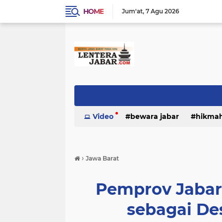
HOME
Jum'at
7 Agu 2026
Video
bewara jabar
hikma
›
Jawa Barat
Pemprov Jabar
sebagai Des