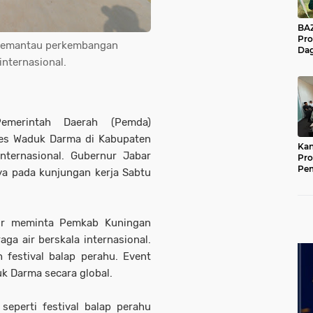
BAZNA
Pro
 memantau perkembangan
Dag
internasional.
Pe
Mas
Pur
erintah Daerah (Pemda)
les Waduk Darma di Kabupaten
Kan
internasional. Gubernur Jabar
Pro
Pe
 pada kunjungan kerja Sabtu
Jat
nur meminta Pemkab Kuningan
aga air berskala internasional.
h festival balap perahu. Event
uk Darma secara global.
seperti festival balap perahu