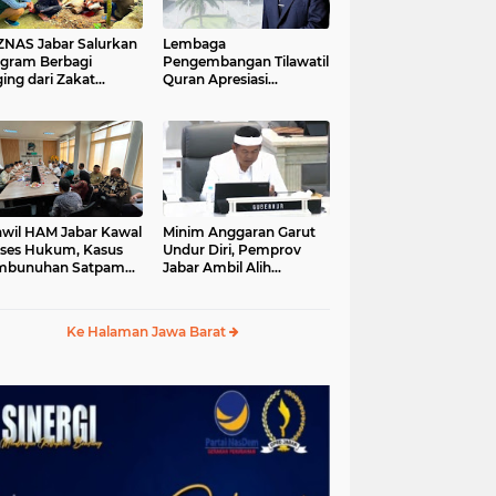
S Jabar Salurkan
Lembaga
gram Berbagi
Pengembangan Tilawatil
ing dari Zakat
Quran Apresiasi
ngguna BRImo untuk
Keputusan Pemprov
yarakat Desa Ciririp
Jabar Selenggarakan
wakarta
Langsung MTQ Jabar
wil HAM Jabar Kawal
Minim Anggaran Garut
ses Hukum, Kasus
Undur Diri, Pemprov
mbunuhan Satpam
Jabar Ambil Alih
iluhur
Pelaksanaan MTQ Jabar
2026
Ke Halaman Jawa Barat