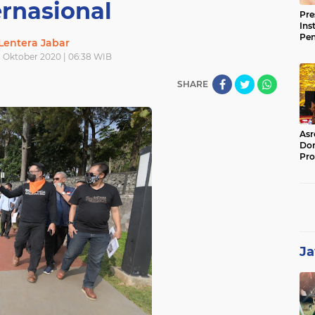
ernasional
Pre
Ins
Pe
Lentera Jabar
Pem
8 Oktober 2020 | 06:38 WIB
Jag
BB
SHARE
Asr
Dor
Pro
Sat
Kin
Ja