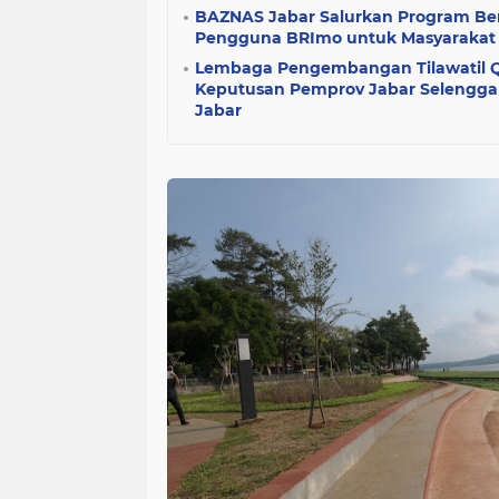
BAZNAS Jabar Salurkan Program Ber
Pengguna BRImo untuk Masyarakat D
Lembaga Pengembangan Tilawatil Q
Keputusan Pemprov Jabar Selengg
Jabar