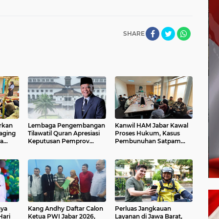
SHARE
Lembaga Pengembangan
Kanwil HAM Jabar Kawal
aging
Tilawatil Quran Apresiasi
Proses Hukum, Kasus
a
Keputusan Pemprov
Pembunuhan Satpam
arakat
Jabar Selenggarakan
Jatiluhur
arta
Langsung MTQ Jabar
aya
Kang Andhy Daftar Calon
Perluas Jangkauan
ari
Ketua PWI Jabar 2026,
Layanan di Jawa Barat,