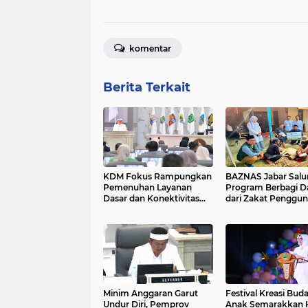
komentar
Berita Terkait
KDM Fokus Rampungkan
BAZNAS Jabar Salurkan
Pemenuhan Layanan
Program Berbagi D
Dasar dan Konektivitas
dari Zakat Penggun
Wilayah pada 2027
BRImo untuk Masy
Desa Ciririp Purwak
Minim Anggaran Garut
Festival Kreasi Bud
Undur Diri, Pemprov
Anak Semarakkan H