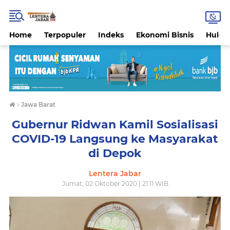
Home
Terpopuler
Indeks
Ekonomi Bisnis
Hukri
›
Jawa Barat
Gubernur Ridwan Kamil Sosialisasi
COVID-19 Langsung ke Masyarakat
di Depok
Lentera Jabar
Jumat, 02 Oktober 2020 | 21:11 WIB