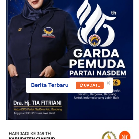
×
Berita Terbaru
UPDATE