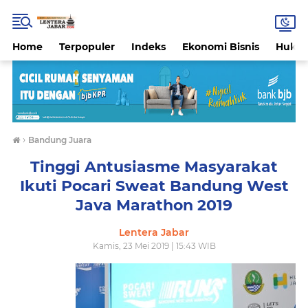
Home
Terpopuler
Indeks
Ekonomi Bisnis
Hukri
›
Bandung Juara
Tinggi Antusiasme Masyarakat
Ikuti Pocari Sweat Bandung West
Java Marathon 2019
Lentera Jabar
Kamis, 23 Mei 2019 | 15:43 WIB