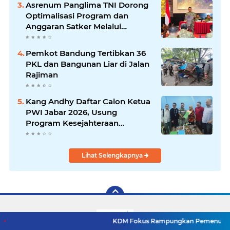
Asrenum Panglima TNI Dorong
Optimalisasi Program dan
Anggaran Satker Melalui
Evaluasi Kinerja
Pemkot Bandung Tertibkan 36
PKL dan Bangunan Liar di Jalan
Rajiman
Kang Andhy Daftar Calon Ketua
PWI Jabar 2026, Usung
Program Kesejahteraan
Wartawan hingga Peluang Kerja
Internasional
Lihat Selengkapnya
KDM Fokus Rampungkan Pemenuhan Layanan Dasar 