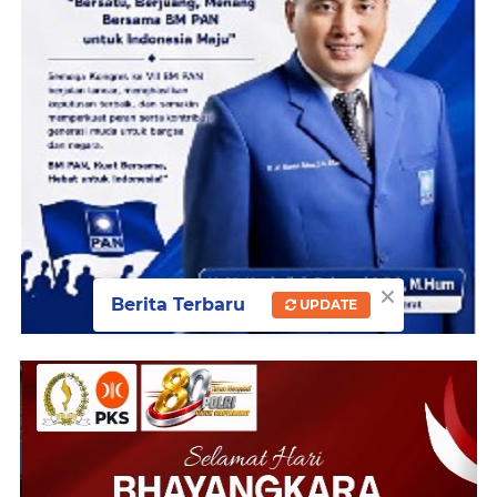
×
Berita Terbaru
UPDATE