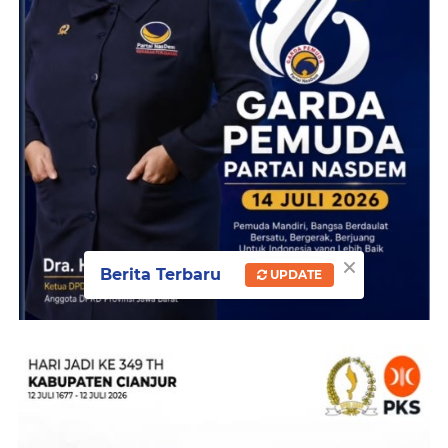
×
Berita Terbaru
UPDATE