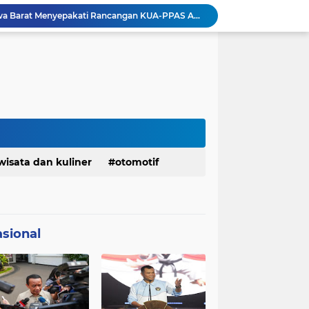
Pemkot Siapkan 100 Armada Pengangkut Sampah Bila TPPAS Legok Nangka Beroperasi
Serda Muhammad Raihan Fadhila Raih Emas pada 8th Asian Taekwondo Indonesia Open Championship 2026
Presiden Prabowo Instruksikan Percepatan Penanganan Pemadaman Listrik & Jaga Stabilitas Harga BBM
BAZNAS Jabar Salurkan Program Berbagi Daging dari Zakat Pengguna BRImo untuk Masyarakat Desa Ciririp Purwakarta
Lembaga Pengembangan Tilawatil Quran Apresiasi Keputusan Pemprov Jabar Selenggarakan Langsung MTQ Jabar
Wakil Panglima TNI Buka 8th Asian Taekwondo Indonesia Open Championship 2026
Kanwil HAM Jabar Kawal Proses Hukum, Kasus Pembunuhan Satpam Jatiluhur
Asrenum Panglima TNI Dorong Optimalisasi Program dan Anggaran Satker Melalui Evaluasi Kinerja
Menaker: ASN Kemnaker Harus Hadirkan Dampak Nyata bagi Masyarakat
wisata dan kuliner
otomotif
DPRD dan Gubernur Jawa Barat Menyepakati Rancangan KUA-PPAS APBD Tahun Anggaran 2027
sional