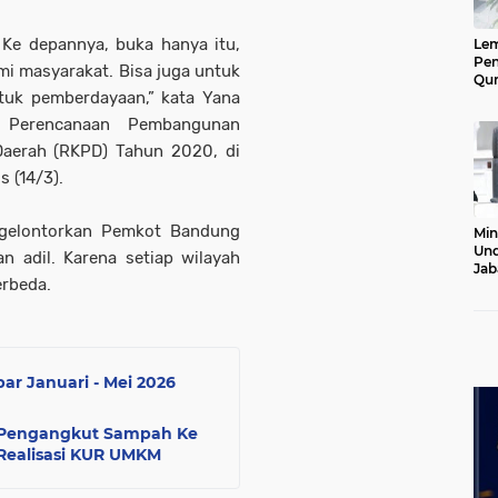
. Ke depannya, buka hanya itu,
Le
Pen
i masyarakat. Bisa juga untuk
Qur
tuk pemberdayaan,” kata Yana
Ke
Jab
 Perencanaan Pembangunan
Lan
Daerah (RKPD) Tahun 2020, di
s (14/3).
igelontorkan Pemkot Bandung
Min
Und
n adil. Karena setiap wilayah
Jab
erbeda.
Pel
20
ar Januari - Mei 2026
l Pengangkut Sampah Ke
Realisasi KUR UMKM