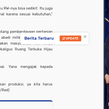
u RW-nya bisa sedikit. Itu juga
nal karena sesuai kebutuhan,"
entang pemberdayaan pertanian
×
 abadi milik Pemkot Bandung
Berita Terbaru
UPDATE
akan masyarakat. Tak hanya
kaligus Ruang Terbuka Hijau
al, Yana mengajak kepada
kan produksi, ya kita harus
i/Red)