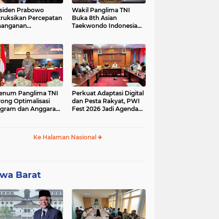
siden Prabowo
Wakil Panglima TNI
truksikan Percepatan
Buka 8th Asian
nanganan
Taekwondo Indonesia
adaman Listrik &
Open Championship
a Stabilitas Harga
2026
M
enum Panglima TNI
Perkuat Adaptasi Digital
ong Optimalisasi
dan Pesta Rakyat, PWI
gram dan Anggaran
Fest 2026 Jadi Agenda
ker Melalui Evaluasi
Tetap PWI Pusat
erja
Ke Halaman Nasional
wa Barat