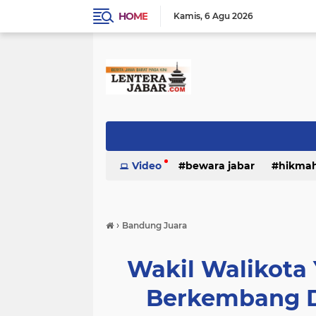
HOME
Kamis
6 Agu 2026
Video
bewara jabar
hikma
›
Bandung Juara
Wakil Walikota
Berkembang Da