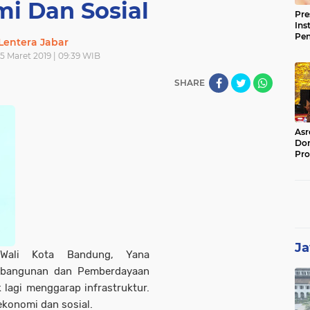
i Dan Sosial
Pre
Ins
Pe
Lentera Jabar
Pem
5 Maret 2019 | 09:39 WIB
Jag
BB
SHARE
Asr
Dor
Pro
Sat
Kin
Ja
 Wali Kota Bandung, Yana
embangunan dan Pemberdayaan
 lagi menggarap infrastruktur.
konomi dan sosial.