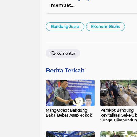
memuat...
Bandung Juara
Ekonomi Bisnis
komentar
Berita Terkait
Mang Oded : Bandung
Pemkot Bandung
Bakal Bebas Asap Rokok
Revitalisasi Seke Ci
Sungai Cikapundu