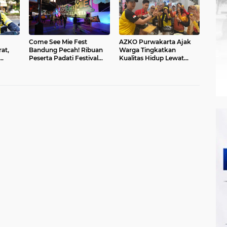
Come See Mie Fest
AZKO Purwakarta Ajak
at,
Bandung Pecah! Ribuan
Warga Tingkatkan
Peserta Padati Festival
Kualitas Hidup Lewat
rakat
Untuk Bertemu Ahn Hyo
Senam Sehat dan Edukasi
Seop
Healthy Juice