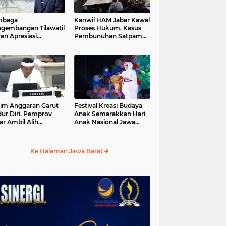
mbaga
Kanwil HAM Jabar Kawal
gembangan Tilawatil
Proses Hukum, Kasus
an Apresiasi
Pembunuhan Satpam
putusan Pemprov
Jatiluhur
ar Selenggarakan
gsung MTQ Jabar
im Anggaran Garut
Festival Kreasi Budaya
ur Diri, Pemprov
Anak Semarakkan Hari
ar Ambil Alih
Anak Nasional Jawa
aksanaan MTQ Jabar
Barat 2026, Ruang
26
Ekspresi Sekaligus
Pelestarian Budaya
Ke Halaman Jawa Barat
Sunda