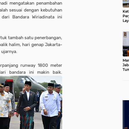
umadi mengatakan penambahan
salah sesuai dengan kebutuhan
Ket
Per
ari Bandara Wiriadinata ini
Lay
Kad
ntuk tambah satu penerbangan,
alik halim, hari genap Jakarta-
 ujarnya.
Mar
erpanjang runway 1800 meter
Jab
Tum
ari bandara ini makin baik.
Leb
Dib