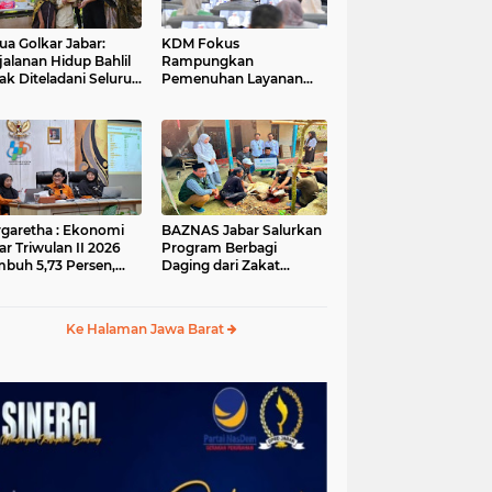
ua Golkar Jabar:
KDM Fokus
jalanan Hidup Bahlil
Rampungkan
ak Diteladani Seluruh
Pemenuhan Layanan
er Partai
Dasar dan Konektivitas
Wilayah pada 2027
garetha : Ekonomi
BAZNAS Jabar Salurkan
ar Triwulan II 2026
Program Berbagi
buh 5,73 Persen,
Daging dari Zakat
ih Tinggi
Pengguna BRImo untuk
andingkan Nasional
Masyarakat Desa Ciririp
Purwakarta
Ke Halaman Jawa Barat