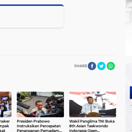
SHARE
naker
Presiden Prabowo
Wakil Panglima TNI Buka
ampak
Instruksikan Percepatan
8th Asian Taekwondo
kat
Penanganan Pemadaman
Indonesia Open