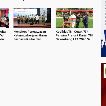
Listrik & Jaga Stabilitas
Championship 2026
Harga BBM
gital
Menaker: Pengawasan
Kodiklat TNI Cetak 734
PWI
Ketenagakerjaan Harus
Perwira Prajurit Karier TNI
nda
Berbasis Risiko dan
Gelombang I TA 2026 Siap
Preventif
Mengabdi kepada Bangsa
dan Negara