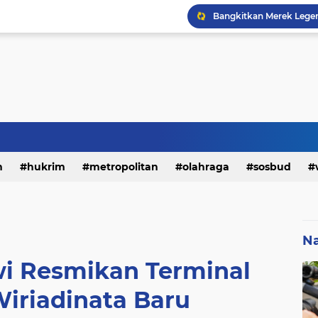
h
hukrim
metropolitan
olahraga
sosbud
Na
wi Resmikan Terminal
iriadinata Baru