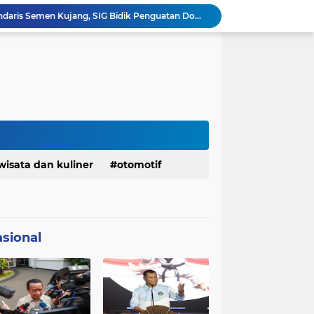
Ketua Golkar Jabar: Perjalanan Hidup Bahlil Layak Diteladani Seluruh Kader Partai
KDM Fokus Rampungkan Pemenuhan Layanan Dasar dan Konektivitas Wilayah pada 2027
Menaker: ASN Kemnaker Harus Hadirkan Dampak Nyata bagi Masyarakat
DPRD dan Gubernur Jawa Barat Menyepakati Rancangan KUA-PPAS APBD Tahun Anggaran 2027
Margaretha : Ekonomi Jabar Triwulan II 2026 Tumbuh 5,73 Persen, Lebih Tinggi Dibandingkan Nasional
Pemkot Siapkan 100 Armada Pengangkut Sampah Bila TPPAS Legok Nangka Beroperasi
Serda Muhammad Raihan Fadhila Raih Emas pada 8th Asian Taekwondo Indonesia Open Championship 2026
Presiden Prabowo Instruksikan Percepatan Penanganan Pemadaman Listrik & Jaga Stabilitas Harga BBM
Jelang Konferprov PWI Jabar, Bos Ayo Media Sambangi Rumah PWI Kota Bogor
wisata dan kuliner
otomotif
Bangkitkan Merek Legendaris Semen Kujang, SIG Bidik Penguatan Dominasi Pasar Jawa Barat
sional