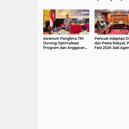
Pelaksanaan MTQ Jabar
2026
Asrenum Panglima TNI
Perkuat Adaptasi Di
Dorong Optimalisasi
dan Pesta Rakyat, 
Program dan Anggaran
Fest 2026 Jadi Age
Satker Melalui Evaluasi
Tetap PWI Pusat
Kinerja