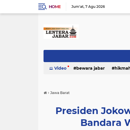
HOME
Jum'at
7 Agu 2026
Video
bewara jabar
hikma
›
Jawa Barat
Presiden Joko
Bandara W