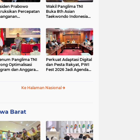
siden Prabowo
Wakil Panglima TNI
truksikan Percepatan
Buka 8th Asian
nanganan
Taekwondo Indonesia
adaman Listrik &
Open Championship
a Stabilitas Harga
2026
M
enum Panglima TNI
Perkuat Adaptasi Digital
ong Optimalisasi
dan Pesta Rakyat, PWI
gram dan Anggaran
Fest 2026 Jadi Agenda
ker Melalui Evaluasi
Tetap PWI Pusat
erja
Ke Halaman Nasional
wa Barat