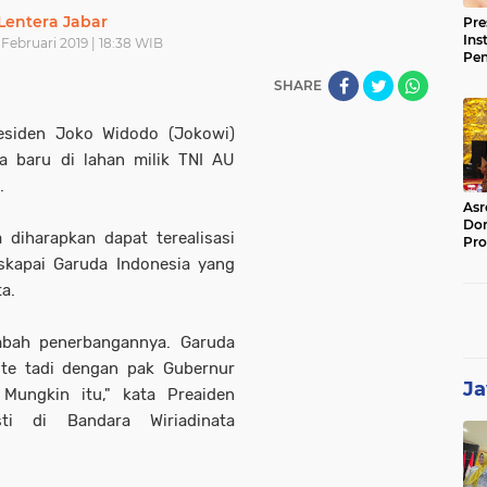
Lentera Jabar
Pre
Ins
Februari 2019 | 18:38 WIB
Pe
Pem
SHARE
Jag
BB
siden Joko Widodo (Jokowi)
a baru di lahan milik TNI AU
.
Asr
Dor
 diharapkan dapat terealisasi
Pro
Sat
skapai Garuda Indonesia yang
Kin
a.
ambah penerbangannya. Garuda
ute tadi dengan pak Gubernur
Ja
 Mungkin itu," kata Preaiden
ti di Bandara Wiriadinata