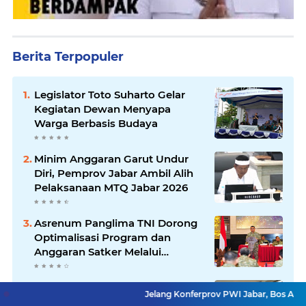
Berita Terpopuler
Legislator Toto Suharto Gelar
Kegiatan Dewan Menyapa
Warga Berbasis Budaya
Minim Anggaran Garut Undur
Diri, Pemprov Jabar Ambil Alih
Pelaksanaan MTQ Jabar 2026
Asrenum Panglima TNI Dorong
Optimalisasi Program dan
Anggaran Satker Melalui
Evaluasi Kinerja
Kanwil HAM Jabar Kawal Proses
Jelang Konferprov PWI Jabar, Bos Ayo Media Samba
Hukum, Kasus Pembunuhan