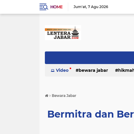
HOME
Jum'at
7 Agu 2026
Video
bewara jabar
hikma
›
Bewara Jabar
Bermitra dan Be