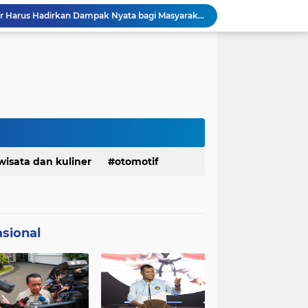
DPRD dan Gubernur Jawa Barat Menyepakati Rancangan KUA-PPAS APBD Tahun Anggaran 2027
Pemkot Siapkan 100 Armada Pengangkut Sampah Bila TPPAS Legok Nangka Beroperasi
Serda Muhammad Raihan Fadhila Raih Emas pada 8th Asian Taekwondo Indonesia Open Championship 2026
Presiden Prabowo Instruksikan Percepatan Penanganan Pemadaman Listrik & Jaga Stabilitas Harga BBM
BAZNAS Jabar Salurkan Program Berbagi Daging dari Zakat Pengguna BRImo untuk Masyarakat Desa Ciririp Purwakarta
Lembaga Pengembangan Tilawatil Quran Apresiasi Keputusan Pemprov Jabar Selenggarakan Langsung MTQ Jabar
Wakil Panglima TNI Buka 8th Asian Taekwondo Indonesia Open Championship 2026
Kanwil HAM Jabar Kawal Proses Hukum, Kasus Pembunuhan Satpam Jatiluhur
KDM Fokus Rampungkan Pemenuhan Layanan Dasar dan Konektivitas Wilayah pada 2027
wisata dan kuliner
otomotif
Menaker: ASN Kemnaker Harus Hadirkan Dampak Nyata bagi Masyarakat
sional