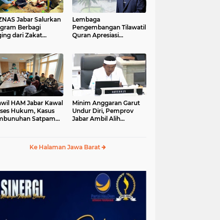
S Jabar Salurkan
Lembaga
gram Berbagi
Pengembangan Tilawatil
ing dari Zakat
Quran Apresiasi
ngguna BRImo untuk
Keputusan Pemprov
yarakat Desa Ciririp
Jabar Selenggarakan
wakarta
Langsung MTQ Jabar
wil HAM Jabar Kawal
Minim Anggaran Garut
ses Hukum, Kasus
Undur Diri, Pemprov
mbunuhan Satpam
Jabar Ambil Alih
iluhur
Pelaksanaan MTQ Jabar
2026
Ke Halaman Jawa Barat