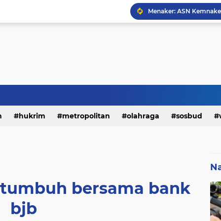
h
hukrim
metropolitan
olahraga
sosbud
Na
rtumbuh bersama bank
bjb