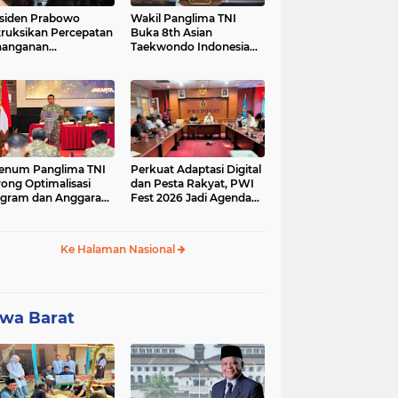
siden Prabowo
Wakil Panglima TNI
truksikan Percepatan
Buka 8th Asian
nanganan
Taekwondo Indonesia
adaman Listrik &
Open Championship
a Stabilitas Harga
2026
M
enum Panglima TNI
Perkuat Adaptasi Digital
ong Optimalisasi
dan Pesta Rakyat, PWI
gram dan Anggaran
Fest 2026 Jadi Agenda
ker Melalui Evaluasi
Tetap PWI Pusat
erja
Ke Halaman Nasional
wa Barat