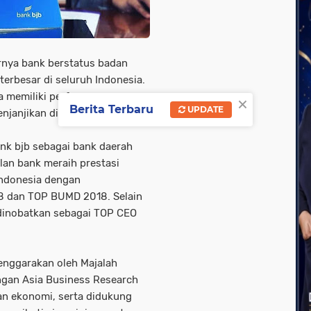
rnya bank berstatus badan
terbesar di seluruh Indonesia.
a memiliki performa yang
×
Berita Terbaru
UPDATE
njanjikan di masa depan.
nk bjb sebagai bank daerah
lan bank meraih prestasi
Indonesia dengan
 dan TOP BUMD 2018. Selain
 dinobatkan sebagai TOP CEO
enggarakan oleh Majalah
ngan Asia Business Research
dan ekonomi, serta didukung