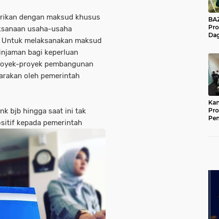
irikan dengan maksud khusus
BAZNA
Pro
ksanaan usaha-usaha
Dag
 Untuk melaksanakan maksud
Pe
Mas
injaman bagi keperluan
Pur
proyek-proyek pembangunan
arakan oleh pemerintah
Kan
k bjb hingga saat ini tak
Pro
Pe
sitif kepada pemerintah
Jat