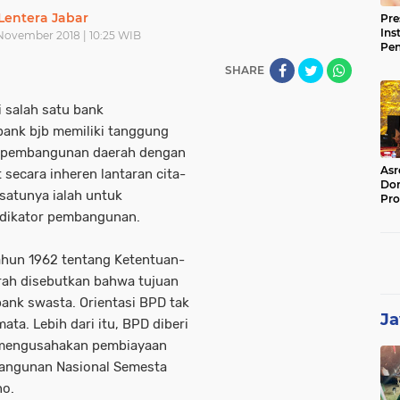
Lentera Jabar
Pre
Ins
November 2018 | 10:25 WIB
Pe
Pem
SHARE
Jag
BB
 salah satu bank
bank bjb memiliki tanggung
p pembangunan daerah dengan
Asr
 secara inheren lantaran cita-
Dor
satunya ialah untuk
Pro
Sat
ndikator pembangunan.
Kin
hun 1962 tentang Ketentuan-
ah disebutkan bahwa tujuan
ank swasta. Orientasi BPD tak
Ja
ta. Lebih dari itu, BPD diberi
 mengusahakan pembiayaan
angunan Nasional Semesta
no.