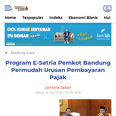
Home
Terpopuler
Indeks
Ekonomi Bisnis
Hukri
›
Bandung Juara
Program E-Satria Pemkot Bandung
Permudah Urusan Pembayaran
Pajak
Lentera Jabar
Senin, 16 Juli 2018 | 20:30 WIB