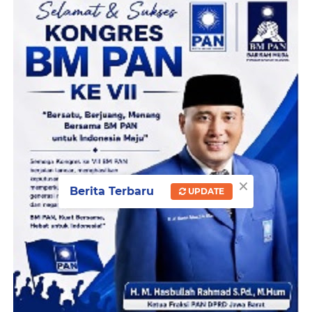
×
Berita Terbaru
UPDATE