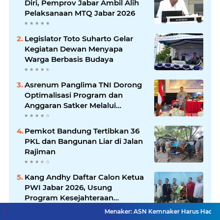
Diri, Pemprov Jabar Ambil Alih
Pelaksanaan MTQ Jabar 2026
Legislator Toto Suharto Gelar
Kegiatan Dewan Menyapa
Warga Berbasis Budaya
Asrenum Panglima TNI Dorong
Optimalisasi Program dan
Anggaran Satker Melalui
Evaluasi Kinerja
Pemkot Bandung Tertibkan 36
PKL dan Bangunan Liar di Jalan
Rajiman
Kang Andhy Daftar Calon Ketua
PWI Jabar 2026, Usung
Program Kesejahteraan
Wartawan hingga Peluang Kerja
Menaker: ASN Kemnaker Harus Hadirkan Dampak Nya
Internasional