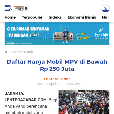
Home
Terpopuler
Indeks
Ekonomi Bisnis
Hukri
›
Ekonimi Bisnis
Daftar Harga Mobil MPV di Bawah
Rp 250 Juta
Lentera Jabar
Jumat, 27 April 2018 | 14:54 WIB
JAKARTA,
LENTERAJABAR.COM
-Bagi
Anda yang berencana
membeli mobil yang