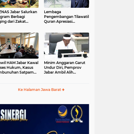
S Jabar Salurkan
Lembaga
gram Berbagi
Pengembangan Tilawatil
ing dari Zakat
Quran Apresiasi
ngguna BRImo untuk
Keputusan Pemprov
yarakat Desa Ciririp
Jabar Selenggarakan
wakarta
Langsung MTQ Jabar
wil HAM Jabar Kawal
Minim Anggaran Garut
ses Hukum, Kasus
Undur Diri, Pemprov
mbunuhan Satpam
Jabar Ambil Alih
iluhur
Pelaksanaan MTQ Jabar
2026
Ke Halaman Jawa Barat