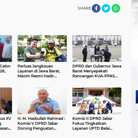
SHARE
 Calon
Perluas Jangkauan
DPRD dan Gubernur Jawa
26,
Layanan di Jawa Barat,
Barat Menyepakati
Maxim Resmi Hadir
Rancangan KUA-PPAS
tawan
Menjangkau Masyarakat
APBD Tahun Anggaran
ja
Jatibarang
2027
nsus XV
H. M. Hasbullah Rahmad :
Komisi II DPRD Jabar
g
Komisi V DPRD Jabar
Fokus Tingkatkan
asan
Dorong Penguatan
Layanan UPTD Balai
ungan
Sarana dan Pemetaan
Pengujian dan Sertifikasi