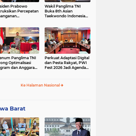
siden Prabowo
Wakil Panglima TNI
truksikan Percepatan
Buka 8th Asian
nanganan
Taekwondo Indonesia
adaman Listrik &
Open Championship
a Stabilitas Harga
2026
M
enum Panglima TNI
Perkuat Adaptasi Digital
ong Optimalisasi
dan Pesta Rakyat, PWI
gram dan Anggaran
Fest 2026 Jadi Agenda
ker Melalui Evaluasi
Tetap PWI Pusat
erja
Ke Halaman Nasional
wa Barat