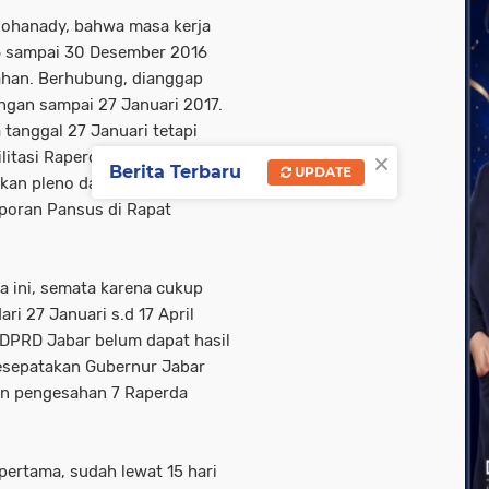
Rohanady, bahwa masa kerja
6 sampai 30 Desember 2016
ahan. Berhubung, dianggap
angan sampai 27 Januari 2017.
tanggal 27 Januari tetapi
×
litasi Raperda dari
Berita Terbaru
UPDATE
kan pleno dan disepakati pada
aporan Pansus di Rapat
 ini, semata karena cukup
ri 27 Januari s.d 17 April
i DPRD Jabar belum dapat hasil
esepatakan Gubernur Jabar
kan pengesahan 7 Raperda
ertama, sudah lewat 15 hari