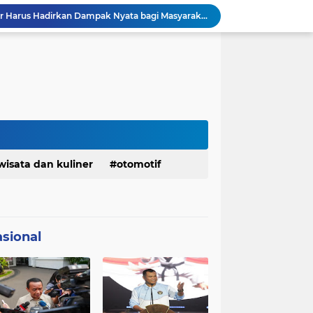
Menaker: ASN Kemnaker Harus Hadirkan Dampak Nyata bagi Masyarakat
DPRD dan Gubernur Jawa Barat Menyepakati Rancangan KUA-PPAS APBD Tahun Anggaran 2027
Pemkot Siapkan 100 Armada Pengangkut Sampah Bila TPPAS Legok Nangka Beroperasi
Serda Muhammad Raihan Fadhila Raih Emas pada 8th Asian Taekwondo Indonesia Open Championship 2026
Presiden Prabowo Instruksikan Percepatan Penanganan Pemadaman Listrik & Jaga Stabilitas Harga BBM
BAZNAS Jabar Salurkan Program Berbagi Daging dari Zakat Pengguna BRImo untuk Masyarakat Desa Ciririp Purwakarta
Lembaga Pengembangan Tilawatil Quran Apresiasi Keputusan Pemprov Jabar Selenggarakan Langsung MTQ Jabar
Wakil Panglima TNI Buka 8th Asian Taekwondo Indonesia Open Championship 2026
Kanwil HAM Jabar Kawal Proses Hukum, Kasus Pembunuhan Satpam Jatiluhur
KDM Fokus Rampungkan Pemenuhan Layanan Dasar dan Konektivitas Wilayah pada 2027
wisata dan kuliner
otomotif
sional