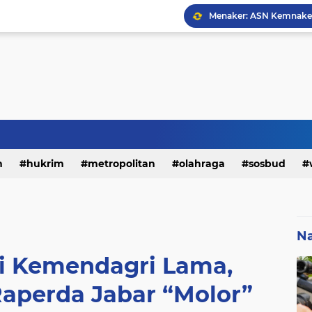
h
hukrim
metropolitan
olahraga
sosbud
Na
si Kemendagri Lama,
aperda Jabar “Molor”