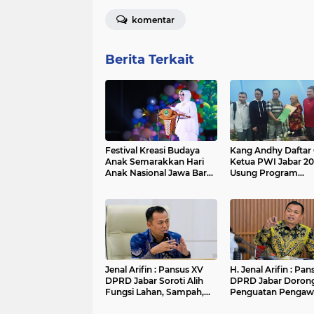
komentar
Berita Terkait
Festival Kreasi Budaya
Kang Andhy Daftar
Anak Semarakkan Hari
Ketua PWI Jabar 20
Anak Nasional Jawa Barat
Usung Program
2026, Ruang Ekspresi
Kesejahteraan War
Sekaligus Pelestarian
hingga Peluang Ker
Budaya Sunda
Internasional
Jenal Arifin : Pansus XV
H. Jenal Arifin : Pa
DPRD Jabar Soroti Alih
DPRD Jabar Doron
Fungsi Lahan, Sampah,
Penguatan Pengaw
dan Sungai di Bogor
Pencemaran Lingk