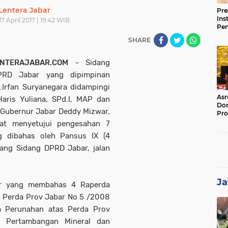
Lentera Jabar
Pre
Ins
17 April 2017 | 19:42 WIB
Pe
Pem
SHARE
Jag
BB
NTERAJABAR.COM
- Sidang
PRD Jabar yang dipimpinan
r.Irfan Suryanegara didampingi
Asr
Haris Yuliana, SPd.I, MAP dan
Dor
l Gubernur Jabar Deddy Mizwar,
Pro
Sat
pat menyetujui pengesahan 7
Kin
g dibahas oleh Pansus IX (4
uang Sidang DPRD Jabar, jalan
Ja
ar yang membahas 4 Raperda
s Perda Prov Jabar No 5 /2008
a Perunahan atas Perda Prov
n Pertambangan Mineral dan