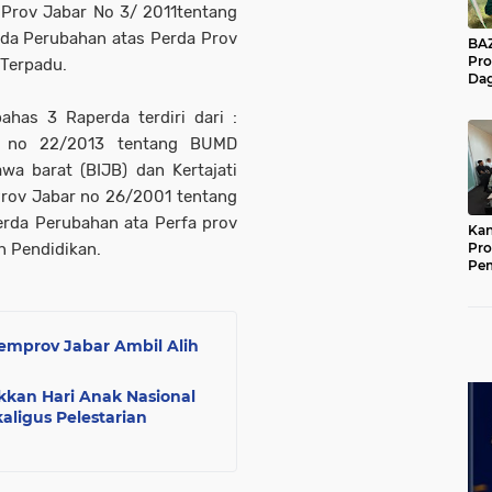
 Prov Jabar No 3/ 2011tentang
da Perubahan atas Perda Prov
BAZNA
Pro
 Terpadu.
Dag
Pe
Mas
as 3 Raperda terdiri dari :
Pur
r no 22/2013 tentang BUMD
wa barat (BIJB) dan Kertajati
Prov Jabar no 26/2001 tentang
erda Perubahan ata Perfa prov
Kan
n Pendidikan.
Pro
Pe
Jat
emprov Jabar Ambil Alih
kkan Hari Anak Nasional
aligus Pelestarian