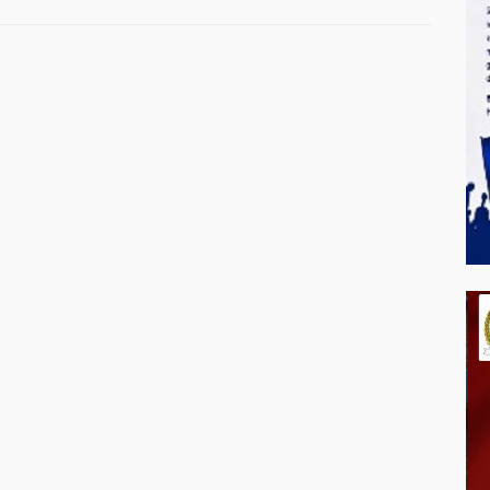
Kebutuhan Sekolah
Mutu Barang Agro
Rakyat di Kabupaten
Bandung