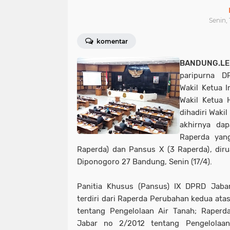
Senin, 
komentar
BANDUNG.LE
paripurna D
Wakil Ketua I
Wakil Ketua 
dihadiri Waki
akhirnya da
Raperda yan
Raperda) dan Pansus X (3 Raperda), dir
Diponogoro 27 Bandung, Senin (17/4).
Panitia Khusus (Pansus) IX DPRD Jab
terdiri dari Raperda Perubahan kedua ata
tentang Pengelolaan Air Tanah; Raperd
Jabar no 2/2012 tentang Pengelolaa