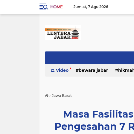
HOME
Jum'at
7 Agu 2026
Video
bewara jabar
hikma
›
Jawa Barat
Masa Fasilita
Pengesahan 7 R