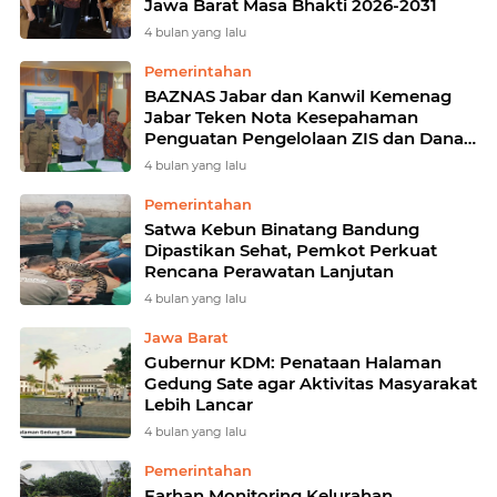
Jawa Barat Masa Bhakti 2026-2031
4 bulan yang lalu
Pemerintahan
BAZNAS Jabar dan Kanwil Kemenag
Jabar Teken Nota Kesepahaman
Penguatan Pengelolaan ZIS dan Dana
Sosial Keagamaan
4 bulan yang lalu
Pemerintahan
Satwa Kebun Binatang Bandung
Dipastikan Sehat, Pemkot Perkuat
Rencana Perawatan Lanjutan
4 bulan yang lalu
Jawa Barat
Gubernur KDM: Penataan Halaman
Gedung Sate agar Aktivitas Masyarakat
Lebih Lancar
4 bulan yang lalu
Pemerintahan
Farhan Monitoring Kelurahan