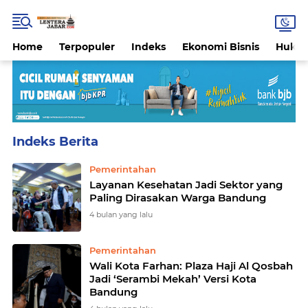
Home
Terpopuler
Indeks
Ekonomi Bisnis
Hukri
Home
Currently Browsing: Pemerintahan
Pemerintahan
Layanan Kesehatan Jadi Sektor yang
Paling Dirasakan Warga Bandung
4 bulan yang lalu
Pemerintahan
Wali Kota Farhan: Plaza Haji Al Qosbah
Jadi ‘Serambi Mekah’ Versi Kota
Bandung