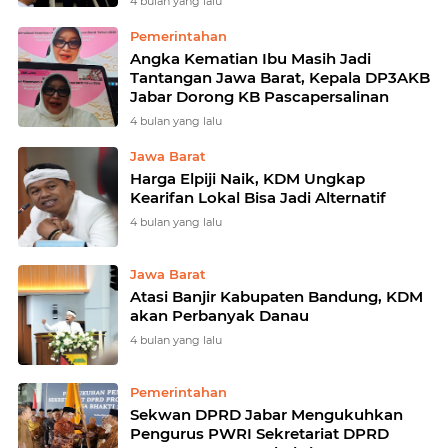
4 bulan yang lalu
Pemerintahan
Angka Kematian Ibu Masih Jadi
Tantangan Jawa Barat, Kepala DP3AKB
Jabar Dorong KB Pascapersalinan
4 bulan yang lalu
Jawa Barat
Harga Elpiji Naik, KDM Ungkap
Kearifan Lokal Bisa Jadi Alternatif
4 bulan yang lalu
Jawa Barat
Atasi Banjir Kabupaten Bandung, KDM
akan Perbanyak Danau
4 bulan yang lalu
Pemerintahan
Sekwan DPRD Jabar Mengukuhkan
Pengurus PWRI Sekretariat DPRD