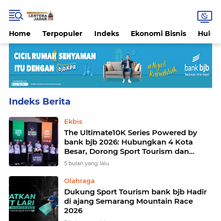
Home
Terpopuler
Indeks
Ekonomi Bisnis
Hukri
Home
Currently Browsing: Olahraga
Ekbis
The Ultimate10K Series Powered by
bank bjb 2026: Hubungkan 4 Kota
Besar, Dorong Sport Tourism dan
Ekonomi Daerah
5 bulan yang lalu
Olahraga
Dukung Sport Tourism bank bjb Hadir
di ajang Semarang Mountain Race
2026