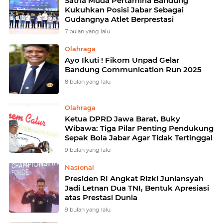
Satria Muda Pertamina Bandung
Kukuhkan Posisi Jabar Sebagai
Gudangnya Atlet Berprestasi
7 bulan yang lalu
Olahraga
Ayo Ikuti ! Fikom Unpad Gelar
Bandung Communication Run 2025
8 bulan yang lalu
Olahraga
Ketua DPRD Jawa Barat, Buky
Wibawa: Tiga Pilar Penting Pendukung
Sepak Bola Jabar Agar Tidak Tertinggal
9 bulan yang lalu
Nasional
Presiden RI Angkat Rizki Juniansyah
Jadi Letnan Dua TNI, Bentuk Apresiasi
atas Prestasi Dunia
9 bulan yang lalu