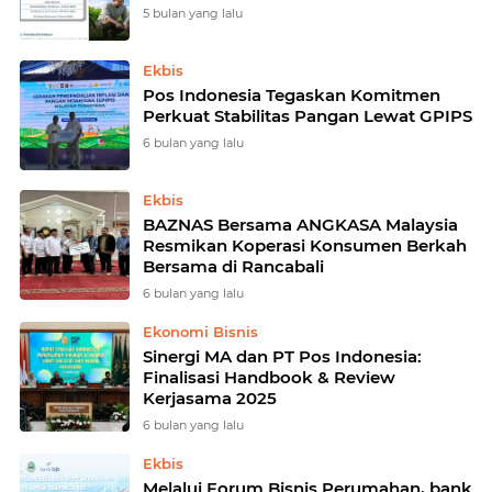
5 bulan yang lalu
Ekbis
Pos Indonesia Tegaskan Komitmen
Perkuat Stabilitas Pangan Lewat GPIPS
6 bulan yang lalu
Ekbis
BAZNAS Bersama ANGKASA Malaysia
Resmikan Koperasi Konsumen Berkah
Bersama di Rancabali
6 bulan yang lalu
Ekonomi Bisnis
Sinergi MA dan PT Pos Indonesia:
Finalisasi Handbook & Review
Kerjasama 2025
6 bulan yang lalu
Ekbis
Melalui Forum Bisnis Perumahan, bank