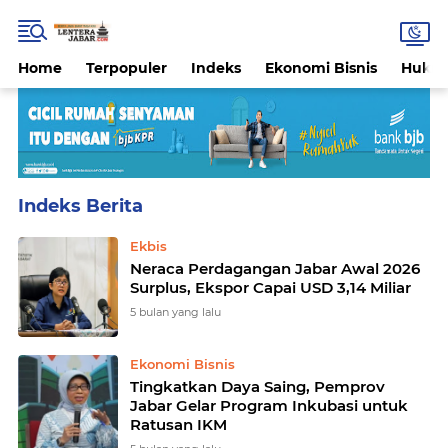
Home
Terpopuler
Indeks
Ekonomi Bisnis
Hukri
Home
Currently Browsing: Ekonomi Bisnis
Ekbis
Neraca Perdagangan Jabar Awal 2026
Surplus, Ekspor Capai USD 3,14 Miliar
5 bulan yang lalu
Ekonomi Bisnis
Tingkatkan Daya Saing, Pemprov
Jabar Gelar Program Inkubasi untuk
Ratusan IKM